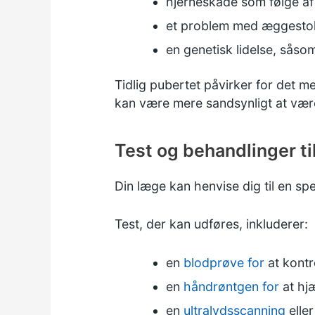
hjerneskade som følge af e
et problem med æggestokk
en genetisk lidelse, sås
Tidlig pubertet påvirker for det m
kan være mere sandsynligt at vær
Test og behandlinger til
Din læge kan henvise dig til en sp
Test, der kan udføres, inkluderer:
en
blodprøve for
at kontr
en
håndrøntgen for
at hj
en
ultralydsscanning
elle