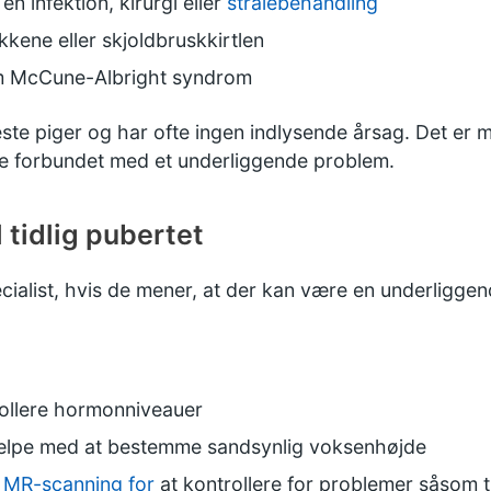
n infektion, kirurgi eller
strålebehandling
ene eller skjoldbruskkirtlen
om
McCune-Albright syndrom
este piger og har ofte ingen indlysende årsag. Det er 
e forbundet med et underliggende problem.
 tidlig pubertet
ecialist, hvis de mener, at der kan være en underligge
ollere hormonniveauer
ælpe med at bestemme sandsynlig voksenhøjde
r
MR-scanning for
at kontrollere for problemer såsom 