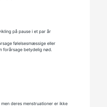
kling på pause i et par år
årsage følelsesmæssige eller
an forårsage betydelig nød.
er, men deres menstruationer er ikke