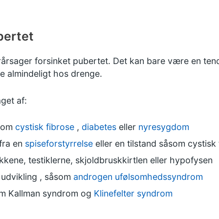
bertet
orårsager forsinket pubertet. Det kan bare være en tende
e almindeligt hos drenge.
get af:
åsom
cystisk fibrose
,
diabetes
eller
nyresygdom
 fra en
spiseforstyrrelse
eller en tilstand såsom cystisk 
ene, testiklerne, skjoldbruskkirtlen eller hypofysen
 udvikling
, såsom
androgen ufølsomhedssyndrom
som
Kallman syndrom
og
Klinefelter syndrom