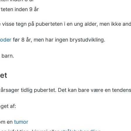
teten inden 9 år
 visse tegn på puberteten i en ung alder, men ikke and
ioder
før 8 år, men har ingen brystudvikling.
t barn.
tet
orårsager tidlig pubertet. Det kan bare være en tendens, 
get af:
som en
tumor