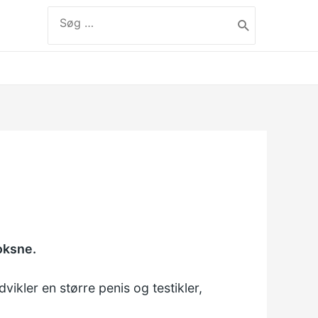
Søg
efter:
label
oksne.
vikler en større penis og testikler,