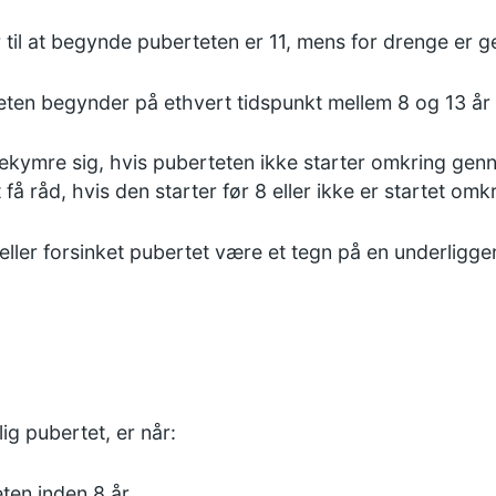
 til at begynde puberteten er 11, mens for drenge er 
teten begynder på ethvert tidspunkt mellem 8 og 13 år
bekymre sig, hvis puberteten ikke starter omkring gen
få råd, hvis den starter før 8 eller ikke er startet omkr
t eller forsinket pubertet være et tegn på en underligge
lig pubertet, er når:
eten
inden 8 år