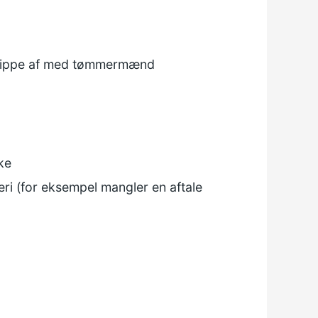
slippe af med
tømmermænd
ke
eri (for eksempel mangler en aftale