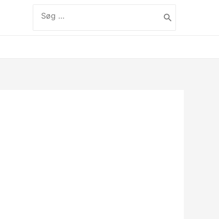
Søg
efter:
label