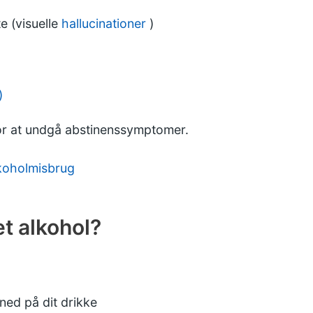
te (visuelle
hallucinationer
)
)
 for at undgå abstinenssymptomer.
lkoholmisbrug
et alkohol?
 ned på dit drikke