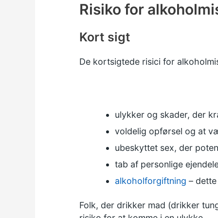
Risiko for alkoholm
Kort sigt
De kortsigtede risici for alkoholmi
ulykker og skader, der k
voldelig opførsel og at væ
ubeskyttet sex, der potenti
tab af personlige ejendel
alkoholforgiftning
– dette
Folk, der
drikker mad
(drikker tung
risiko for at komme i en ulykke.