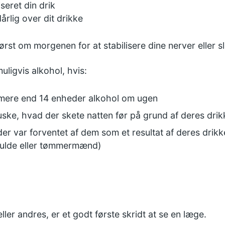
seret din drik
dårlig over dit drikke
først om morgenen for at stabilisere dine nerver eller 
ligvis alkohol, hvis:
 mere end 14 enheder alkohol om ugen
ske, hvad der skete natten før på grund af deres drik
der var forventet af dem som et resultat af deres drikk
r fulde eller tømmermænd)
ller andres, er et godt første skridt at se en læge.