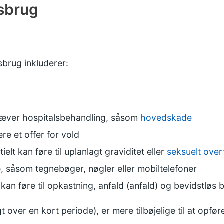
isbrug
sbrug inkluderer:
ræver hospitalsbehandling, såsom
hovedskade
re et offer for vold
elt kan føre til uplanlagt graviditet eller
seksuelt overf
e, såsom tegnebøger, nøgler eller mobiltelefoner
 kan føre til opkastning, anfald (anfald) og bevidstløs
t over en kort periode), er mere tilbøjelige til at opfø