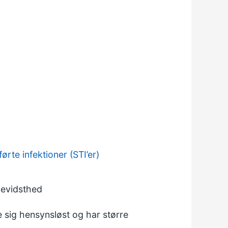
ørte infektioner (STI’er)
 bevidsthed
re sig hensynsløst og har større