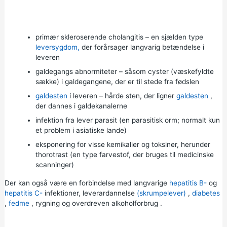
primær skleroserende cholangitis – en sjælden type
leversygdom,
der forårsager langvarig betændelse i
leveren
galdegangs abnormiteter – såsom cyster (væskefyldte
sække) i galdegangene, der er til stede fra fødslen
galdesten
i leveren – hårde sten, der ligner
galdesten
,
der dannes i galdekanalerne
infektion fra lever parasit (en parasitisk orm; normalt kun
et problem i asiatiske lande)
eksponering for visse kemikalier og toksiner, herunder
thorotrast (en type farvestof, der bruges til medicinske
scanninger)
Der kan også være en forbindelse med langvarige
hepatitis B-
og
hepatitis C-
infektioner, leverardannelse
(skrumpelever)
,
diabetes
,
fedme
, rygning og
overdreven alkoholforbrug
.