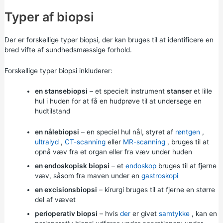
Typer af biopsi
Der er forskellige typer biopsi, der kan bruges til at identificere en
bred vifte af sundhedsmæssige forhold.
Forskellige typer biopsi inkluderer:
en stansebiopsi
– et specielt instrument
stanser
et lille
hul i huden for at få en hudprøve til at undersøge en
hudtilstand
en nålebiopsi
– en speciel hul nål, styret af
røntgen
,
ultralyd
,
CT-scanning
eller
MR-scanning
, bruges til at
opnå væv fra et organ eller fra væv under huden
en endoskopisk biopsi
– et
endoskop
bruges til at fjerne
væv, såsom fra maven under en
gastroskopi
en excisionsbiopsi
– kirurgi bruges til at fjerne en større
del af vævet
perioperativ biopsi
– hvis
der
er givet
samtykke
, kan en