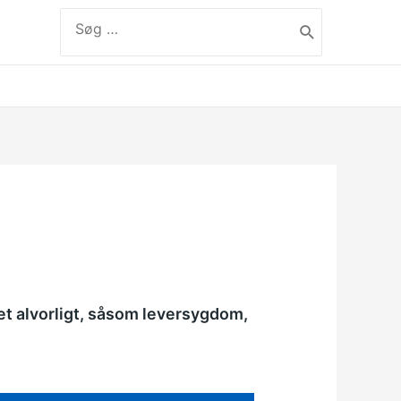
Søg
efter:
label
get alvorligt, såsom leversygdom,