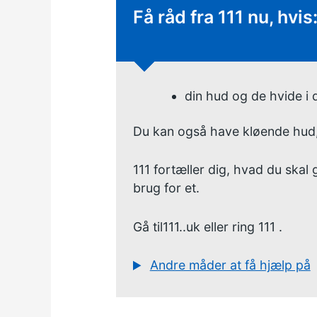
Hastende rådgivning
Få råd fra 111 nu, hvis
din hud og de hvide i 
Du kan også have kløende hud,
111 fortæller dig, hvad du skal
brug for et.
Gå til
111..uk
eller
ring 111
.
Andre måder at få hjælp på