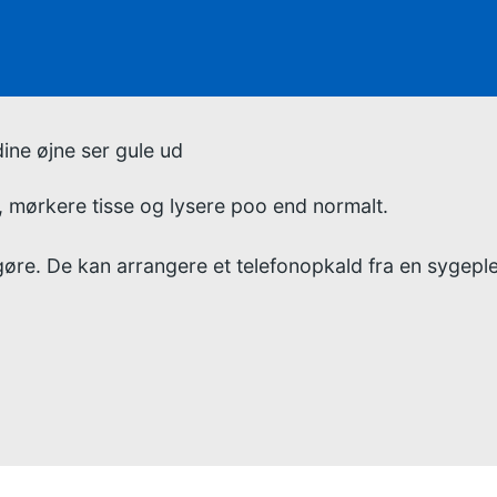
:
:
dine øjne ser gule ud
 mørkere tisse og lysere poo end normalt.
 gøre. De kan arrangere et telefonopkald fra en sygeple