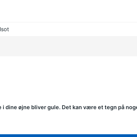
lsot
e i dine øjne bliver gule. Det kan være et tegn på no