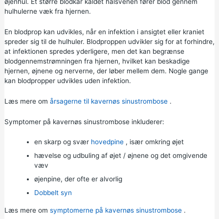
øjenhul. Et større blodkar kaldet halsvenen fører blod gennem
hulhulerne væk fra hjernen.
En blodprop kan udvikles, når en infektion i ansigtet eller kraniet
spreder sig til de hulhuler. Blodproppen udvikler sig for at forhindre,
at infektionen spredes yderligere, men det kan begrænse
blodgennemstrømningen fra hjernen, hvilket kan beskadige
hjernen, øjnene og nerverne, der løber mellem dem. Nogle gange
kan blodpropper udvikles uden infektion.
Læs mere om
årsagerne til kavernøs sinustrombose
.
Symptomer på kavernøs sinustrombose inkluderer:
en skarp og svær
hovedpine
, især omkring øjet
hævelse og udbuling af øjet / øjnene og det omgivende
væv
øjenpine, der ofte er alvorlig
Dobbelt syn
Læs mere om
symptomerne på kavernøs sinustrombose
.