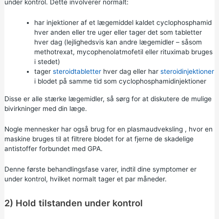
under kontrol. Dette involverer normalt:
har injektioner af et lægemiddel kaldet cyclophosphamid
hver anden eller tre uger eller tager det som tabletter
hver dag (lejlighedsvis kan andre lægemidler – såsom
methotrexat, mycophenolatmofetil eller rituximab bruges
i stedet)
tager
steroidtabletter
hver dag eller har
steroidinjektioner
i blodet på samme tid som cyclophosphamidinjektioner
Disse er alle stærke lægemidler, så sørg for at diskutere de mulige
bivirkninger med din læge.
Nogle mennesker har også brug for en
plasmaudveksling
, hvor en
maskine bruges til at filtrere blodet for at fjerne de skadelige
antistoffer forbundet med GPA.
Denne første behandlingsfase varer, indtil dine symptomer er
under kontrol, hvilket normalt tager et par måneder.
2) Hold tilstanden under kontrol