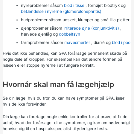
nyreproblemer såsom
blod i tisse
,
forhøjet blodtryk
og
betændelse i nyrerne (glomerulonephritis)
hudproblemer såsom udslæt, klumper og små lilla pletter
øjenproblemer såsom
irriterede øjne (konjunktivitis)
,
hævede øjenlåg og
dobbeltsyn
tarmproblemer såsom
mavesmerter
,
diarré
og
blod i poo
Hvis det ikke behandles, kan GPA forårsage permanent skade på
nogle dele af kroppen. For eksempel kan det ændre formen på
næsen eller stoppe nyrerne i at fungere korrekt.
Hvornår skal man få lægehjælp
Se din læge, hvis du tror, du kan have symptomer på GPA, især
hvis de ikke forsvinder.
Din læge kan foretage nogle enkle kontroller for at prøve at finde
ud af, hvad der forårsager dine symptomer, og kan om nødvendigt
henvise dig til en hospitalsspecialist til yderligere tests.