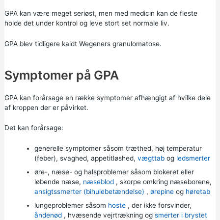
GPA kan være meget seriøst, men med medicin kan de fleste
holde det under kontrol og leve stort set normale liv.
GPA blev tidligere kaldt Wegeners granulomatose.
Symptomer på GPA
GPA kan forårsage en række symptomer afhængigt af hvilke dele
af kroppen der er påvirket.
Det kan forårsage:
generelle symptomer såsom træthed, høj temperatur
(feber), svaghed, appetitløshed,
vægttab
og
ledsmerter
øre-, næse- og halsproblemer såsom blokeret eller
løbende næse,
næseblod
, skorpe omkring næseborene,
ansigtssmerter (bihulebetændelse)
,
ørepine
og
høretab
lungeproblemer såsom
hoste
, der ikke forsvinder,
åndenød
, hvæsende vejrtrækning og
smerter i brystet