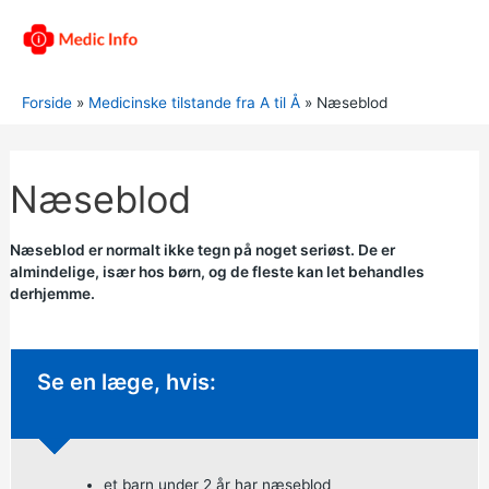
Forside
Medicinske tilstande fra A til Å
Næseblod
Næseblod
Næseblod er normalt ikke tegn på noget seriøst. De er
almindelige, især hos børn, og de fleste kan let behandles
derhjemme.
Ikke-presserende rådgivning:
Se en læge, hvis:
et barn under 2 år har næseblod