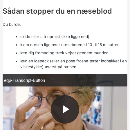
Sådan stopper du en næseblod
Du burde:
sidde eller stå oprejst (ikke ligge ned)
klem næsen lige over næseborene i 10 til 15 minutter
læn dig fremad og træk vejret gennem munden
læg en icepack (eller en pose frosne ærter indpakket i en
viskestykke) øverst på næsen
e
eqp-Transcript-Button
q
p
-
T
r
a
n
s
c
P
r
i
p