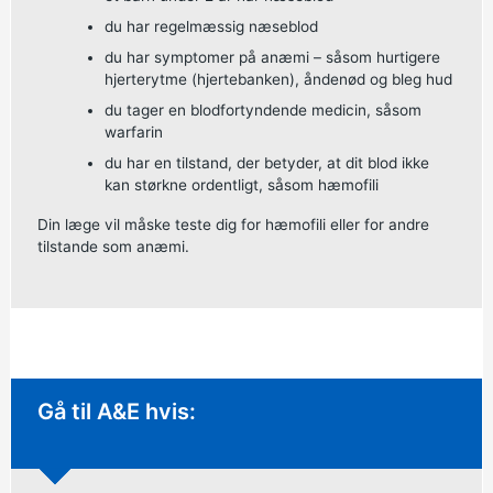
du har regelmæssig næseblod
du har symptomer på anæmi – såsom hurtigere
hjerterytme (hjertebanken), åndenød og bleg hud
du tager en blodfortyndende medicin, såsom
warfarin
du har en tilstand, der betyder, at dit blod ikke
kan størkne ordentligt, såsom hæmofili
Din læge vil måske teste dig for hæmofili eller for andre
tilstande som anæmi.
Øjeblikkelig handling krævet:
Gå til A&E hvis: