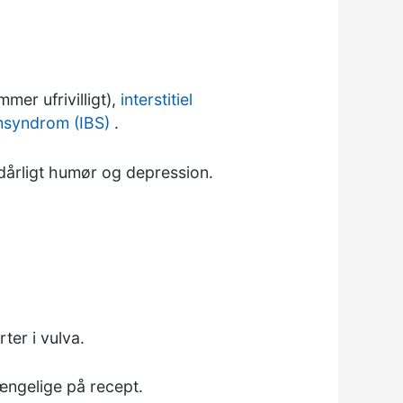
er ufrivilligt),
interstitiel
rmsyndrom (IBS)
.
dårligt humør og depression.
er i vulva.
gængelige på recept.