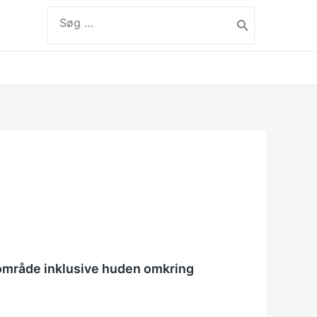
Søg
efter:
label
sområde inklusive huden omkring