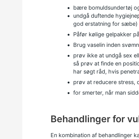
bære bomuldsundertøj og 
undgå duftende hygiejnep
god erstatning for sæbe)
Påfør kølige gelpakker på
Brug vaselin inden svømn
prøv ikke at undgå sex ell
så prøv at finde en positi
har søgt råd, hvis penetr
prøv at reducere stress,
for smerter, når man sid
Behandlinger for vu
En kombination af behandlinger k