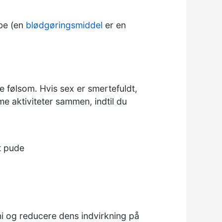
be (en
blødgøringsmiddel
er en
re følsom. Hvis sex er smertefuldt,
me aktiviteter sammen, indtil du
t pude
i og reducere dens indvirkning på