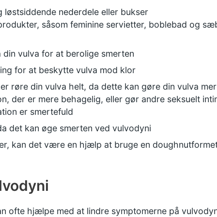
løstsiddende nederdele eller bukser
rodukter, såsom feminine servietter, boblebad og sæ
 din vulva for at berolige smerten
ing for at beskytte vulva mod klor
er røre din vulva helt, da dette kan gøre din vulva me
on, der er mere behagelig, eller gør andre seksuelt inti
ation er smertefuld
 da det kan øge smerten ved vulvodyni
der, kan det være en hjælp at bruge en doughnutforme
lvodyni
an ofte hjælpe med at lindre symptomerne på vulvodyn