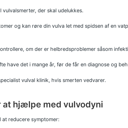
l vulvalsmerter, der skal udelukkes.
omer og kan røre din vulva let med spidsen af en vatpi
kontrollere, om der er helbredsproblemer såsom infekt
te have det i mange år, før de får en diagnose og beh
ecialist vulval klinik, hvis smerten vedvarer.
r at hjælpe med vulvodyni
d at reducere symptomer: