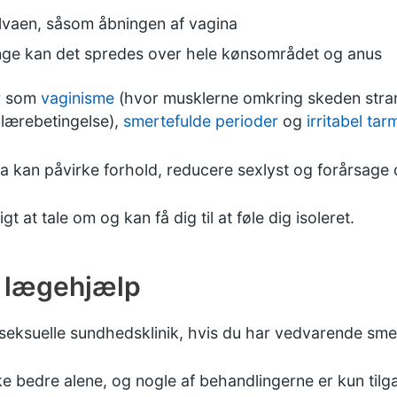
ulvaen, såsom åbningen af vagina
nge kan det spredes over hele kønsområdet og anus
r som
vaginisme
(hvor musklerne omkring skeden stramm
lærebetingelse),
smertefulde perioder
og
irritabel ta
a kan påvirke forhold, reducere sexlyst og forårsage 
t at tale om og kan få dig til at føle dig isoleret.
å lægehjælp
seksuelle sundhedsklinik,
hvis du har vedvarende smert
ke bedre alene, og nogle af behandlingerne er kun til