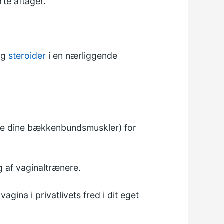
rte aftager.
 og
steroider
i en nærliggende
ive dine bækkenbundsmuskler) for
g af vaginaltrænere.
gina i privatlivets fred i dit eget