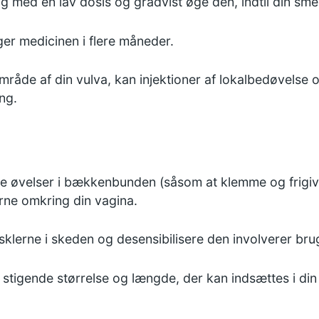
ig med en lav dosis og gradvist øge den, indtil din sme
er medicinen i flere måneder.
mråde af din vulva, kan injektioner af lokalbedøvelse
ng.
gle øvelser i bækkenbunden (såsom at klemme og frig
rne omkring din vagina.
usklerne i skeden og desensibilisere den involverer bru
stigende størrelse og længde, der kan indsættes i din va