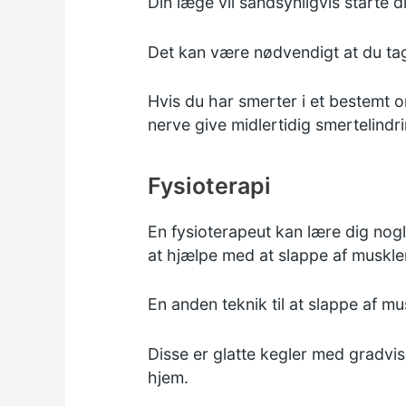
Din læge vil sandsynligvis starte d
Det kan være nødvendigt at du tag
Hvis du har smerter i et bestemt o
nerve give midlertidig smertelindri
Fysioterapi
En fysioterapeut kan lære dig no
at hjælpe med at slappe af muskle
En anden teknik til at slappe af m
Disse er glatte kegler med gradvis 
hjem.