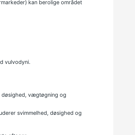
ermarkeder) kan berolige området
ed vulvodyni.
rer døsighed, vægtøgning og
kluderer svimmelhed, døsighed og