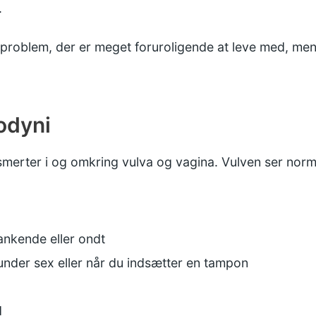
.
t problem, der er meget foruroligende at leve med, me
odyni
rter i og omkring vulva og vagina. Vulven ser norma
nkende eller ondt
. under sex eller når du indsætter en tampon
d