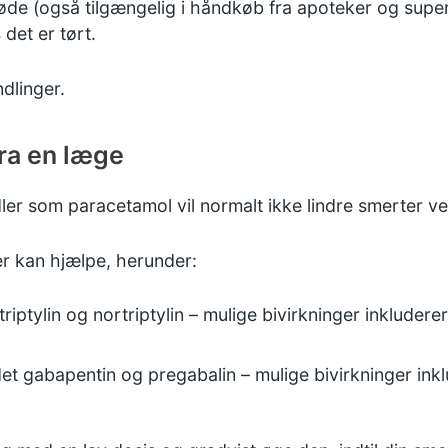
løde (også tilgængelig i håndkøb fra apoteker og sup
det er tørt.
dlinger.
ra en læge
ler som paracetamol vil normalt ikke lindre smerter v
er kan hjælpe, herunder:
triptylin
og nortriptylin – mulige bivirkninger inklude
det
gabapentin
og
pregabalin
– mulige bivirkninger in