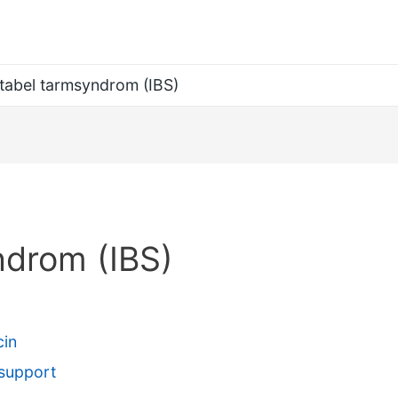
ritabel tarmsyndrom (IBS)
ndrom (IBS)
cin
-support