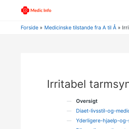
Forside
Medicinske tilstande fra A til Å
Ir
Irritabel tarmsy
Oversigt
Diaet-livsstil-og-medi
Yderligere-hjaelp-og