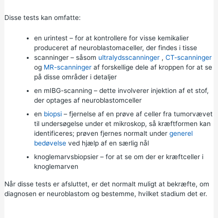
Disse tests kan omfatte:
en urintest – for at kontrollere for visse kemikalier
produceret af neuroblastomaceller, der findes i tisse
scanninger – såsom
ultralydsscanninger
,
CT-scanninger
og
MR-scanninger
af forskellige dele af kroppen for at se
på disse områder i detaljer
en mIBG-scanning – dette involverer injektion af et stof,
der optages af neuroblastomceller
en
biopsi
– fjernelse af en prøve af celler fra tumorvævet
til undersøgelse under et mikroskop, så kræftformen kan
identificeres; prøven fjernes normalt under
generel
bedøvelse
ved hjælp af en særlig nål
knoglemarvsbiopsier – for at se om der er kræftceller i
knoglemarven
Når disse tests er afsluttet, er det normalt muligt at bekræfte, om
diagnosen er neuroblastom og bestemme, hvilket stadium det er.