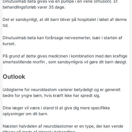
Dinutuximab beta gives via en pumpe i en vene (infusion). Et
behandlingsforløb varer 35 dage.
Det er sandsynligt, at dit barn bliver på hospitalet i løbet af denne
tid.
Dinutuximab beta kan forårsage nervesmerter, især i starten af
kurset.
På grund af dette gives medicinen i kombination med den kraftige
smertestillende
morfin
, som sandsynligvis vil gøre dit barn døsigt.
Outlook
Udsigterne for neuroblastom varierer betydeligt og er generelt
bedre for yngre børn, hvis kræft ikke har spredt sig.
Dine læger vil være i stand til at give dig mere specifikke
oplysninger om dit barn.
Næsten halvdelen af neuroblastomer er en type, der kan vende
tilbage på trods af intensiv behandling.