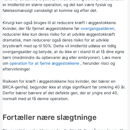
er imidlertid en større operation, og det kan være fysisk og
følelsesmæssigt vanskeligt at komme sig efter det.
Kirurgi kan også bruges til at reducere kræft i æggestokkene.
Kvinder, der får fjernet æggestokkene før
overgangsalderen,
reducerer ikke kun deres risiko for at udvikle æggestokkræft
dramatisk, men reducerer også deres risiko for at udvikle
brystkræft med op til 50%. Dette vil imidlertid udløse en tidlig
overgangsalder og betyde, at du ikke er i stand til at få dine egne
børn (medmindre du opbevarer æg eller embryoner). Læs mere
om
operation for at fjerne æggestokkene
, herunder risici og
eftervirkninger.
Risikoen for kræft i æggestokkene hos kvinder, der bærer en
BRCA-genfejl, begynder ikke at stige signifikant før omkring 40 år.
Derfor bærer bærere af det defekte gen, der er yngre end 40,
normalt med at få denne operation.
Fortæller nære slægtninge