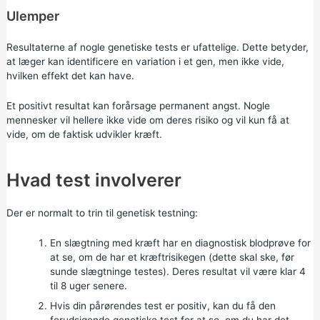
Ulemper
Resultaterne af nogle genetiske tests er ufattelige. Dette betyder,
at læger kan identificere en variation i et gen, men ikke vide,
hvilken effekt det kan have.
Et positivt resultat kan forårsage permanent angst. Nogle
mennesker vil hellere ikke vide om deres risiko og vil kun få at
vide, om de faktisk udvikler kræft.
Hvad test involverer
Der er normalt to trin til genetisk testning:
En slægtning med kræft har en diagnostisk blodprøve for
at se, om de har et kræftrisikegen (dette skal ske, før
sunde slægtninge testes). Deres resultat vil være klar 4
til 8 uger senere.
Hvis din pårørendes test er positiv, kan du få den
forudsigende genetiske test for at se, om du har det