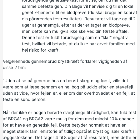
samme defekte gen. Din læge vil henvise dig til en lokal
genetik-tjeneste til en blodprøve (du skal bruge en kopi af
din pårørendes testresultater). Resultatet vil tage op til 2
uger at gennemgå, efter at der er taget en blodprøve,
men dette kan muligvis ikke ske ved din første aftale.
Denne test er fuldt forudsigelig som en “klar” negativ
test, hvilket vil betyde, at du ikke har arvet familien med
høj risiko for kræft.
Velgørenheds
gennembrud brystkræft
forklarer vigtigheden af
disse 2 trin:
“Uden at se på generne hos en berørt slægtning først, ville det
være som at læse gennem en hel bog på udkig efter en stavefejl
uden at vide, hvor fejlen er, eller om der overhovedet er en fejl, at
teste en sund person.
Når der ikke er nogen berørte slægtninge til rådighed, kan fuld test
af BRCA1 og BRCA2 være mulig for dem med mindst 10% chance
for at have en genetisk fejl. Dette betyder normalt at have en
meget stærk familiehistorie af tidligt opstået bryst og især kræft i
æggestokkene. Det tager 4 til 8 uger at få resultatet, men dette er