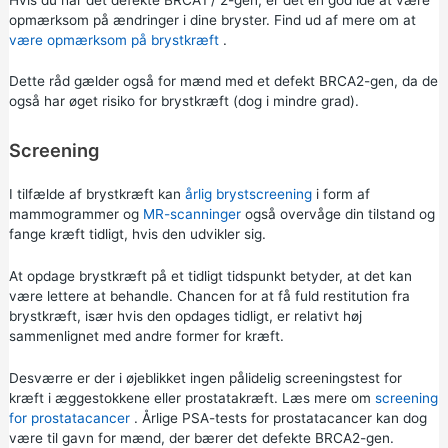
opmærksom på ændringer i dine bryster. Find ud af mere om at
være opmærksom på brystkræft
.
Dette råd gælder også for mænd med et defekt BRCA2-gen, da de
også har øget risiko for brystkræft (dog i mindre grad).
Screening
I tilfælde af brystkræft kan
årlig brystscreening
i form af
mammogrammer og
MR-scanninger
også overvåge din tilstand og
fange kræft tidligt, hvis den udvikler sig.
At opdage brystkræft på et tidligt tidspunkt betyder, at det kan
være lettere at behandle. Chancen for at få fuld restitution fra
brystkræft, især hvis den opdages tidligt, er relativt høj
sammenlignet med andre former for kræft.
Desværre er der i øjeblikket ingen pålidelig screeningstest for
kræft i æggestokkene eller prostatakræft. Læs mere om
screening
for prostatacancer
. Årlige PSA-tests for prostatacancer kan dog
være til gavn for mænd, der bærer det defekte BRCA2-gen.