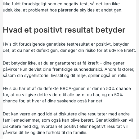
ikke fuldt forudsigeligt som en negativ test, så det kan ikke
udelukke, at problemet hos pårørende skyldes et andet gen.
Hvad et positivt resultat betyder
Hvis dit forudsigende genetiske testresultat er positivt, betyder
det, at du har et defekt gen, der øger din risiko for at udvikle kræft.
Det betyder ikke, at du er garanteret at få kræft – dine gener
påvirker kun delvist dine fremtidige sundhedsrisici. Andre faktorer,
såsom din sygehistorie, livsstil og dit miljø, spiller også en rolle.
Hvis du har et af de defekte BRCA-gener, er der en 50% chance
for, at du vil give dette videre til alle børn, du har, og en 50%
chance for, at hver af dine søskende også har det.
Det kan være en god idé at diskutere dine resultater med andre
familiemedlemmer, som også kan blive berørt. Genetikklinikken vil
diskutere med dig, hvordan et positivt eller negativt resultat vil
påvirke dit liv og dine forhold til din familie.