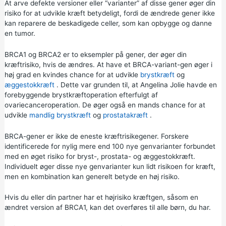
At arve defekte versioner eller “varianter” af disse gener øger din
risiko for at udvikle kræft betydeligt, fordi de ændrede gener ikke
kan reparere de beskadigede celler, som kan opbygge og danne
en tumor.
BRCA1 og BRCA2 er to eksempler på gener, der øger din
kræftrisiko, hvis de ændres. At have et BRCA-variant-gen øger i
høj grad en kvindes chance for at udvikle
brystkræft
og
æggestokkræft
. Dette var grunden til, at
Angelina Jolie havde en
forebyggende brystkræftoperation
efterfulgt af
ovariecanceroperation. De øger også en mands chance for at
udvikle
mandlig brystkræft
og
prostatakræft
.
BRCA-gener er ikke de eneste kræftrisikegener. Forskere
identificerede for nylig mere end 100 nye genvarianter forbundet
med en øget risiko for bryst-, prostata- og æggestokkræft.
Individuelt øger disse nye genvarianter kun lidt risikoen for kræft,
men en kombination kan generelt betyde en høj risiko.
Hvis du eller din partner har et højrisiko kræftgen, såsom en
ændret version af BRCA1, kan det overføres til alle børn, du har.