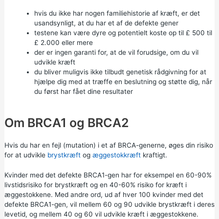
hvis du ikke har nogen familiehistorie af kræft, er det
usandsynligt, at du har et af de defekte gener
testene kan være dyre og potentielt koste op til £ 500 til
£ 2.000 eller mere
der er ingen garanti for, at de vil forudsige, om du vil
udvikle kræft
du bliver muligvis ikke tilbudt
genetisk rådgivning for
at
hjælpe dig med at træffe en beslutning og støtte dig, når
du først har fået dine resultater
Om BRCA1 og BRCA2
Hvis du har en fejl (mutation) i et af BRCA-generne, øges din risiko
for at udvikle
brystkræft
og
æggestokkræft
kraftigt.
Kvinder med det defekte BRCA1-gen har for eksempel en 60-90%
livstidsrisiko for brystkræft og en 40-60% risiko for kræft i
æggestokkene. Med andre ord, ud af hver 100 kvinder med det
defekte BRCA1-gen, vil mellem 60 og 90 udvikle brystkræft i deres
levetid, og mellem 40 og 60 vil udvikle kræft i æggestokkene.