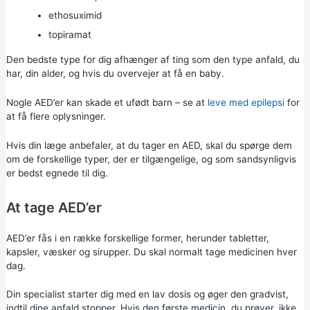
ethosuximid
topiramat
Den bedste type for dig afhænger af ting som den type anfald, du
har, din alder, og hvis du overvejer at få en baby.
Nogle AED’er kan skade et ufødt barn – se at
leve med epilepsi
for
at få flere oplysninger.
Hvis din læge anbefaler, at du tager en AED, skal du spørge dem
om de forskellige typer, der er tilgængelige, og som sandsynligvis
er bedst egnede til dig.
At tage AED’er
AED’er fås i en række forskellige former, herunder tabletter,
kapsler, væsker og sirupper. Du skal normalt tage medicinen hver
dag.
Din specialist starter dig med en lav dosis og øger den gradvist,
indtil dine anfald stopper. Hvis den første medicin, du prøver, ikke