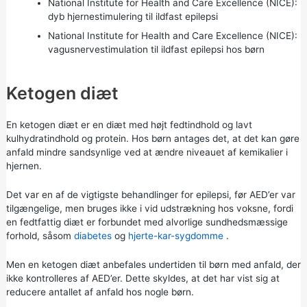
National Institute for Health and Care Excellence (NICE):
dyb hjernestimulering til ildfast epilepsi
National Institute for Health and Care Excellence (NICE):
vagusnervestimulation til ildfast epilepsi hos børn
Ketogen diæt
En ketogen diæt er en diæt med højt fedtindhold og lavt
kulhydratindhold og protein. Hos børn antages det, at det kan gøre
anfald mindre sandsynlige ved at ændre niveauet af kemikalier i
hjernen.
Det var en af de vigtigste behandlinger for epilepsi, før AED’er var
tilgængelige, men bruges ikke i vid udstrækning hos voksne, fordi
en fedtfattig diæt er forbundet med alvorlige sundhedsmæssige
forhold, såsom
diabetes
og
hjerte-kar-sygdomme
.
Men en ketogen diæt anbefales undertiden til børn med anfald, der
ikke kontrolleres af AED’er. Dette skyldes, at det har vist sig at
reducere antallet af anfald hos nogle børn.