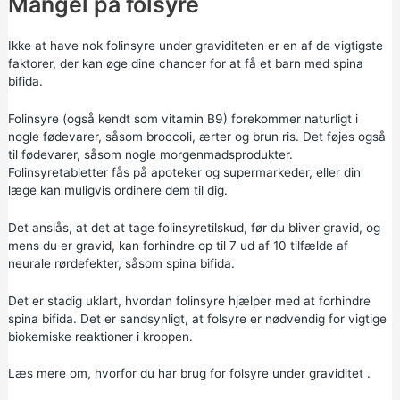
Mangel på folsyre
Ikke at have nok folinsyre under graviditeten er en af de vigtigste
faktorer, der kan øge dine chancer for at få et barn med spina
bifida.
Folinsyre (også kendt som vitamin B9) forekommer naturligt i
nogle fødevarer, såsom broccoli, ærter og brun ris. Det føjes også
til fødevarer, såsom nogle morgenmadsprodukter.
Folinsyretabletter fås på apoteker og supermarkeder, eller din
læge kan muligvis ordinere dem til dig.
Det anslås, at det at tage folinsyretilskud, før du bliver gravid, og
mens du er gravid, kan forhindre op til 7 ud af 10 tilfælde af
neurale rørdefekter, såsom spina bifida.
Det er stadig uklart, hvordan folinsyre hjælper med at forhindre
spina bifida. Det er sandsynligt, at folsyre er nødvendig for vigtige
biokemiske reaktioner i kroppen.
Læs mere om,
hvorfor du har brug for folsyre under graviditet
.