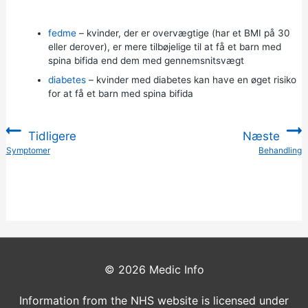
fedme
– kvinder, der er overvægtige (har et
BMI
på 30
eller derover), er mere tilbøjelige til at få et barn med
spina bifida end dem med gennemsnitsvægt
diabetes
– kvinder med diabetes kan have en øget risiko
for at få et barn med spina bifida
Tidligere
Næste
:
Symptomer
Behandling
:
© 2026
Medic Info
Information from the NHS website is licensed under