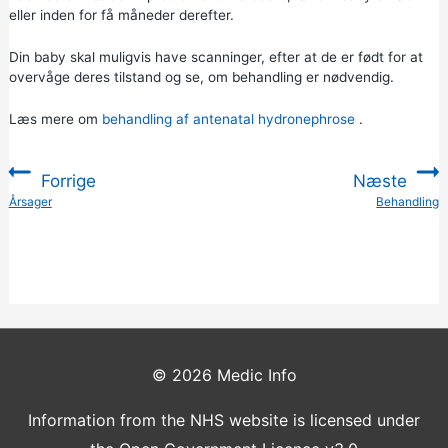
eller inden for få måneder derefter.
Din baby skal muligvis have scanninger, efter at de er født for at
overvåge deres tilstand og se, om behandling er nødvendig.
Læs mere om
behandling af antenatal hydronephrose
.
Forrige
Næste
:
Årsager
Behandling
:
© 2026
Medic Info
Information from the NHS website is licensed under