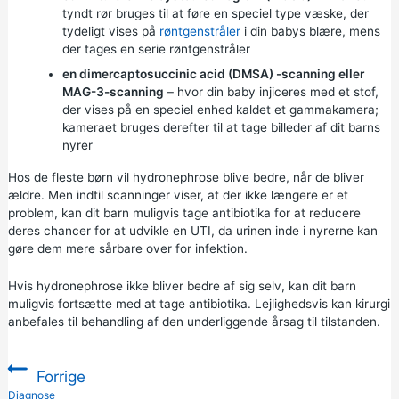
tyndt rør bruges til at føre en speciel type væske, der
tydeligt vises på
røntgenstråler
i din babys blære, mens
der tages en serie røntgenstråler
en dimercaptosuccinic acid (DMSA) -scanning eller
MAG-3-scanning
– hvor din baby injiceres med et stof,
der vises på en speciel enhed kaldet et gammakamera;
kameraet bruges derefter til at tage billeder af dit barns
nyrer
Hos de fleste børn vil hydronephrose blive bedre, når de bliver
ældre. Men indtil scanninger viser, at der ikke længere er et
problem, kan dit barn muligvis tage antibiotika for at reducere
deres chancer for at udvikle en UTI, da urinen inde i nyrerne kan
gøre dem mere sårbare over for infektion.
Hvis hydronephrose ikke bliver bedre af sig selv, kan dit barn
muligvis fortsætte med at tage antibiotika. Lejlighedsvis kan kirurgi
anbefales til behandling af den underliggende årsag til tilstanden.
Forrige
:
Diagnose