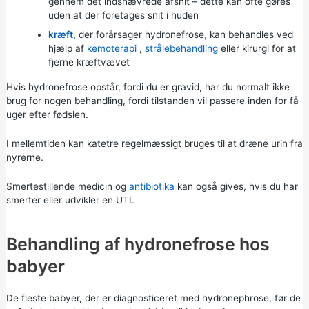
gennem det indsnævrede afsnit – dette kan ofte gøres
uden at der foretages snit i huden
kræft,
der forårsager hydronefrose, kan behandles ved
hjælp af
kemoterapi
,
strålebehandling
eller kirurgi for at
fjerne kræftvævet
Hvis hydronefrose opstår, fordi du er gravid, har du normalt ikke
brug for nogen behandling, fordi tilstanden vil passere inden for få
uger efter fødslen.
I mellemtiden kan katetre regelmæssigt bruges til at dræne urin fra
nyrerne.
Smertestillende medicin og
antibiotika
kan også gives, hvis du har
smerter eller udvikler en UTI.
Behandling af hydronefrose hos
babyer
De fleste babyer, der er diagnosticeret med hydronephrose, før de