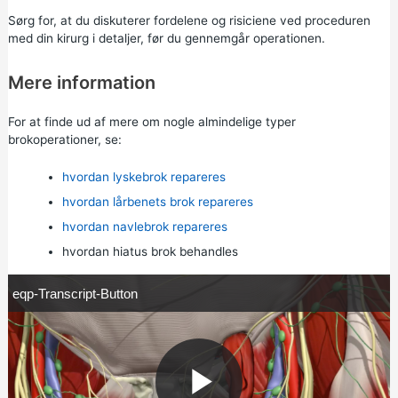
Sørg for, at du diskuterer fordelene og risiciene ved proceduren
med din kirurg i detaljer, før du gennemgår operationen.
Mere information
For at finde ud af mere om nogle almindelige typer
brokoperationer, se:
hvordan lyskebrok repareres
hvordan lårbenets brok repareres
hvordan navlebrok repareres
hvordan hiatus brok behandles
e
eqp-Transcript-Button
q
p
-
T
r
a
n
s