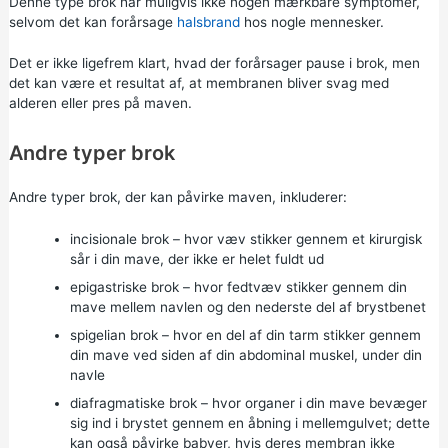
Denne type brok har muligvis ikke nogen mærkbare symptomer,
selvom det kan forårsage
halsbrand
hos nogle mennesker.
Det er ikke ligefrem klart, hvad der forårsager pause i brok, men
det kan være et resultat af, at membranen bliver svag med
alderen eller pres på maven.
Andre typer brok
Andre typer brok, der kan påvirke maven, inkluderer:
incisionale brok – hvor væv stikker gennem et kirurgisk
sår i din mave, der ikke er helet fuldt ud
epigastriske brok – hvor fedtvæv stikker gennem din
mave mellem navlen og den nederste del af brystbenet
spigelian brok – hvor en del af din tarm stikker gennem
din mave ved siden af din abdominal muskel, under din
navle
diafragmatiske brok – hvor organer i din mave bevæger
sig ind i brystet gennem en åbning i mellemgulvet; dette
kan også påvirke babyer, hvis deres membran ikke