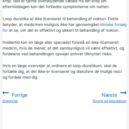
krop. Ved at fjerne overskydende væske fra din krop om
eftermiddagen kan det forbedre symptomerne om natten.
Loop diuretika er ikke licenseret til behandling af nokturi. Dette
betyder, at medicinen muligvis ikke har gennemgået
kliniske forsøg
for
at se, om det er effektivt og sikkert til behandling af nokturi.
Imidlertid kan en læge eller specialist foreslå en ikke-licenseret
medicin, hvis de mener, at det sandsynligvis vil være effektivt, og
fordelene ved behandlingen opvejer enhver tilknyttet risiko.
Hvis en læge overvejer at ordinere et loop-diuretikum, skal de
fortælle dig, at det ikke er licenseret og diskutere de mulige risici
og fordele med dig.
Forrige
Næste
:
Diagnose
Kirurgi og procedurer
: