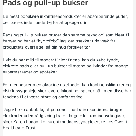
Pads og pull-up bukser
De mest populære inkontinensprodukter er absorberende puder,
der bæres inde i undertøj for at opsuge urin.
Pads og pull-up bukser bruger den samme teknologi som bleer til
babyer og har et “hydrofobt” lag, der trækker urin væk fra
produktets overflade, så din hud forbliver tør.
Hvis du har mild til moderat inkontinens, kan du købe tynde,
diskrete pads eller pull-up bukser til mænd og kvinder fra mange
supermarkeder og apoteker.
For mennesker med alvorlige utætheder kan kontinensklinikker og
distriktssygeplejersker levere inkontinenspuder på , men disse har
tendens til at være store og omfangsrige.
“Jeg vil ikke anbefale, at personer med urininkontinens bruger
elektroder uden rådgivning fra en læge eller kontinensrådgiver,”
siger Karen Logan, konsulentkontinenssygeplejerske hos Gwent
Healthcare Trust.