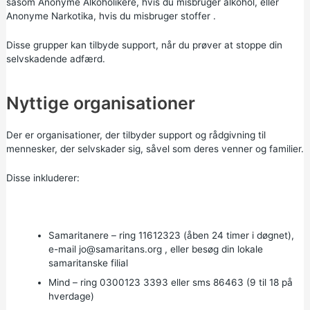
såsom
Anonyme Alkoholikere,
hvis du misbruger alkohol, eller
Anonyme Narkotika,
hvis du
misbruger stoffer
.
Disse grupper kan tilbyde support, når du prøver at stoppe din
selvskadende adfærd.
Nyttige organisationer
Der er organisationer, der tilbyder support og rådgivning til
mennesker, der selvskader sig, såvel som deres venner og familier.
Disse inkluderer:
Samaritanere
– ring
11612323
(åben 24 timer i døgnet),
e-mail
jo@samaritans.org
, eller besøg
din lokale
samaritanske filial
Mind
– ring 0300123 3393 eller sms 86463 (9 til 18 på
hverdage)