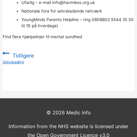
Ufarlig
– e-mail
info@harmless.org.uk
Nationale fora for selvskadende netværk
YoungMinds Parents Helpline
– ring
0808802
5544 (9.30
til 16 på hverdage)
Find flere hjælpelinjer til mental sundhed
Tidligere
:
Selvskading
© 2026
Medic Info
Information from the NHS website is licensed under
the Open Government Licence v3.0