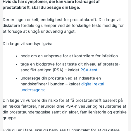
Hvis du har symptomer, der kan være forårsaget af
prostatakræft, skal du besøge din læge.
Der er ingen enkelt, endelig test for prostatakræft. Din læge vil
diskutere fordele og ulemper ved de forskellige tests med dig for
at forsøge at undgå unødvendig angst.
Din læge vil sandsynligvis:
bede om en urinprøve for at kontrollere for infektion
tage en blodprøve for at teste dit niveau af prostata-
specifikt antigen (PSA) – kaldet
PSA-test
undersøge din prostata ved at indsætte en
handskefinger i bunden – kaldet
digital rektal
undersøgelse
Din læge vil vurdere din risiko for at få prostatakræft baseret på
en række faktorer, herunder dine PSA-niveauer og resultaterne af
din prostataundersøgelse samt din alder, familiehistorie og etniske
gruppe.
Hvis du er i fare, skal du henvises til hospitalet for at diskutere