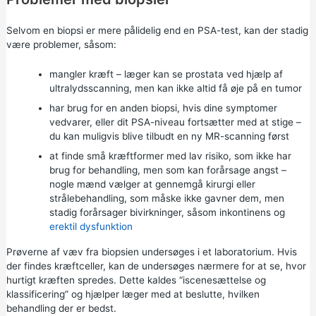
Selvom en biopsi er mere pålidelig end en PSA-test, kan der stadig
være problemer, såsom:
mangler kræft – læger kan se prostata ved hjælp af
ultralydsscanning, men kan ikke altid få øje på en tumor
har brug for en anden biopsi, hvis dine symptomer
vedvarer, eller dit PSA-niveau fortsætter med at stige –
du kan muligvis blive tilbudt en ny MR-scanning først
at finde små kræftformer med lav risiko, som ikke har
brug for behandling, men som kan forårsage angst –
nogle mænd vælger at gennemgå kirurgi eller
strålebehandling, som måske ikke gavner dem, men
stadig forårsager bivirkninger, såsom inkontinens og
erektil dysfunktion
Prøverne af væv fra biopsien undersøges i et laboratorium. Hvis
der findes kræftceller, kan de undersøges nærmere for at se, hvor
hurtigt kræften spredes. Dette kaldes “iscenesættelse og
klassificering” og hjælper læger med at beslutte, hvilken
behandling der er bedst.