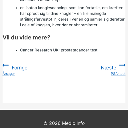
en isotop knoglescanning, som kan fortælle, om kræften
har spredt sig til dine knogler – en lille mængde
strålingsfarvestof injiceres i venen og samler sig derefter
i dele af knoglen, hvor der er abnormiteter
Vil du vide mere?
Cancer Research UK:
prostatacancer test
Forrige
Næste
:
Årsager
PSA-test
:
© 2026
Medic Info