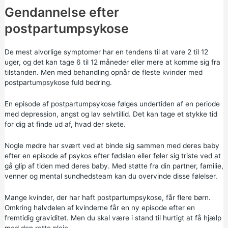
Gendannelse efter
postpartumpsykose
De mest alvorlige symptomer har en tendens til at vare 2 til 12
uger, og det kan tage 6 til 12 måneder eller mere at komme sig fra
tilstanden. Men med behandling opnår de fleste kvinder med
postpartumpsykose fuld bedring.
En episode af postpartumpsykose følges undertiden af en periode
med depression, angst og lav selvtillid. Det kan tage et stykke tid
for dig at finde ud af, hvad der skete.
Nogle mødre har svært ved at binde sig sammen med deres baby
efter en episode af psykos efter fødslen eller føler sig triste ved at
gå glip af tiden med deres baby. Med støtte fra din partner, familie,
venner og mental sundhedsteam kan du overvinde disse følelser.
Mange kvinder, der har haft postpartumpsykose, får flere børn.
Omkring halvdelen af kvinderne får en ny episode efter en
fremtidig graviditet. Men du skal være i stand til hurtigt at få hjælp
med den rette pleje.