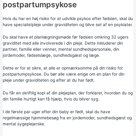
postpartumpsykose
Hvis du har en høj risiko for at udvikle psykos efter fødslen, skal du
have specialistpleje under graviditeten og blive set af en psykiater.
Du skal have et planlægningsmøde før fødslen omkring 32 ugers
graviditet med alle involverede i din pleje. Dette inkluderer din
partner, familie eller venner, mental sundhedspersonale, din
jordemoder, fødselslæge, sundhedsgæst og læge.
Dette er for at sikre, at alle er opmærksomme på din risiko for
postpartumpsykose. Du bør alle være enige om en plan for din
pleje under graviditeten og efter at du har født.
Du får en skriftlig kopi af din plejeplan, der forklarer, hvordan du og
din familie hurtigt kan få hjælp, hvis du bliver syg.
I de første par uger efter din baby er født, skal du have
regelmæssige hjemmebesøg fra en jordemoder, sundhedsgæst og
mental sygeplejerske.