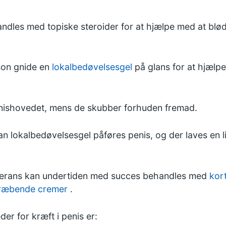
handles med topiske steroider for at hjælpe med at blø
son gnide en
lokalbedøvelsesgel
på glans for at hjælp
nishovedet, mens de skubber forhuden fremad.
kan lokalbedøvelsesgel påføres penis, og der laves en li
bliterans kan undertiden med succes behandles med
kort
ræbende cremer
.
er for kræft i penis er: