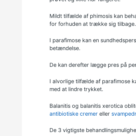
Mildt tilfælde af phimosis kan be
for forhuden at trække sig tilbage.
I parafimose kan en sundhedsper
betændelse.
De kan derefter lægge pres på pe
I alvorlige tilfælde af parafimose 
med at lindre trykket.
Balanitis og balanitis xerotica o
antibiotiske cremer
eller
svamped
De 3 vigtigste behandlingsmulighed