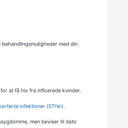
ve behandlingsmuligheder med din
or at få hiv fra inficerede kvinder.
erførte infektioner (STI’er)
.
nssygdomme, men beviser til dato