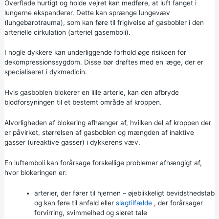
Overflade hurtigt og holde vejret kan medføre, at luft fanget i
lungerne ekspanderer. Dette kan sprænge lungevæv
(lungebarotrauma), som kan føre til frigivelse af gasbobler i den
arterielle cirkulation (arteriel gasemboli).
I nogle dykkere kan underliggende forhold øge risikoen for
dekompressionssygdom. Disse bør drøftes med en læge, der er
specialiseret i dykmedicin.
Hvis gasboblen blokerer en lille arterie, kan den afbryde
blodforsyningen til et bestemt område af kroppen.
Alvorligheden af blokering afhænger af, hvilken del af kroppen der
er påvirket, størrelsen af gasboblen og mængden af inaktive
gasser (ureaktive gasser) i dykkerens væv.
En luftemboli kan forårsage forskellige problemer afhængigt af,
hvor blokeringen er:
arterier, der fører til hjernen – øjeblikkeligt bevidsthedstab
og kan føre til anfald eller
slagtilfælde
, der forårsager
forvirring, svimmelhed og sløret tale