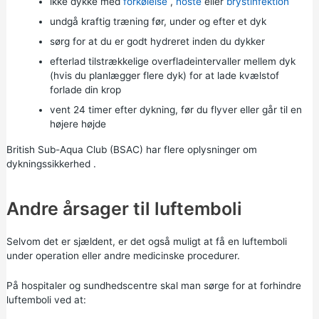
ikke dykke med
forkølelse
,
hoste
eller
brystinfektion
undgå kraftig træning før, under og efter et dyk
sørg for at du er godt hydreret inden du dykker
efterlad tilstrækkelige overfladeintervaller mellem dyk
(hvis du planlægger flere dyk) for at lade kvælstof
forlade din krop
vent 24 timer efter dykning, før du flyver eller går til en
højere højde
British Sub-Aqua Club (BSAC) har
flere oplysninger om
dykningssikkerhed
.
Andre årsager til luftemboli
Selvom det er sjældent, er det også muligt at få en luftemboli
under operation eller andre medicinske procedurer.
På hospitaler og sundhedscentre skal man sørge for at forhindre
luftemboli ved at: