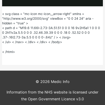
pagination__page" > Symptomer < /span>
a
< svg class = "mc-icon mc-icon__arrow-right" xmlns =
"http://www.w3.org/2000/svg" viewBox = "0 0 24 24" aria -
hidden = "true" >
< path d = "M19.6 11.66l-2.73-3A.51.51 0 0 0 16 9v2H5a1 1 0 0 0
0 2h11v2a.5.5 0 0 0 .32.46.39.39 0 0 0 .18 0 .52.52 0 0 0
y
.37-.16l2.73-3a.5.5 0 0 0 0-.64z" / > < /svg>
< /ul> < /nav> < /div> < /div> < /body>
< /html>
V
© 2026
Medic Info
i
Information from the NHS website is licensed under
the Open Government Licence v3.0