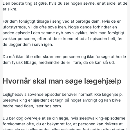
Den bedste ting at gøre, hvis du ser nogen søvne, er at sikre, at de
er sikre.
Før dem forsigtigt tilbage i seng ved at berolige dem. Hvis de er
uforstyrrede, vil de ofte sove igen. Nogle gange forhindrer en
anden episode i den samme dyb-søvn-cyklus, hvis man forsigtigt
vækker personen, efter at de er kommet ud af episoden helt, før
de lægger dem i søvn igen.
Du må ikke råbe eller skræmme personen og ikke forsøge at holde
dem fysisk tilbage, medmindre de er i fare, da de kan slå ud.
Hvornår skal man søge lægehjælp
Lejlighedsvis sovende episoder behøver normalt ikke lægehjælp.
Sleepwalking er sjældent et tegn på noget alvorligt og kan blive
bedre med tiden, især hos børn.
Du bør dog overveje at se din læge, hvis sleepwalking-episoderne
forekommer ofte, du er bekymret for, at personen kan risikere at
skade sig selv eller andre, eller episoderne fortsætter eller starter i