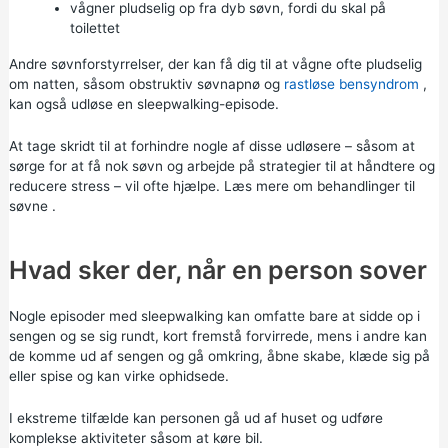
vågner pludselig op fra dyb søvn, fordi du skal på
toilettet
Andre søvnforstyrrelser, der kan få dig til at vågne ofte pludselig
om natten, såsom
obstruktiv søvnapnø
og
rastløse bensyndrom
,
kan også udløse en sleepwalking-episode.
At tage skridt til at forhindre nogle af disse udløsere – såsom at
sørge for at få nok søvn og arbejde på strategier til at håndtere og
reducere stress – vil ofte hjælpe.
Læs mere om behandlinger til
søvne
.
Hvad sker der, når en person sover
Nogle episoder med sleepwalking kan omfatte bare at sidde op i
sengen og se sig rundt, kort fremstå forvirrede, mens i andre kan
de komme ud af sengen og gå omkring, åbne skabe, klæde sig på
eller spise og kan virke ophidsede.
I ekstreme tilfælde kan personen gå ud af huset og udføre
komplekse aktiviteter såsom at køre bil.