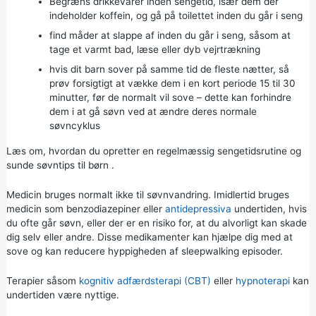
Begræns drikkevarer inden sengetid, især dem der
indeholder koffein, og gå på toilettet inden du går i seng
find måder at slappe af inden du går i seng, såsom at
tage et varmt bad, læse eller dyb vejrtrækning
hvis dit barn sover på samme tid de fleste nætter, så
prøv forsigtigt at vække dem i en kort periode 15 til 30
minutter, før de normalt vil sove – dette kan forhindre
dem i at gå søvn ved at ændre deres normale
søvncyklus
Læs om,
hvordan du opretter en regelmæssig sengetidsrutine
og
sunde søvntips til børn
.
Medicin bruges normalt ikke til søvnvandring. Imidlertid bruges
medicin som benzodiazepiner eller
antidepressiva
undertiden, hvis
du ofte går søvn, eller der er en risiko for, at du alvorligt kan skade
dig selv eller andre. Disse medikamenter kan hjælpe dig med at
sove og kan reducere hyppigheden af sleepwalking episoder.
Terapier såsom
kognitiv adfærdsterapi (CBT)
eller
hypnoterapi
kan
undertiden være nyttige.