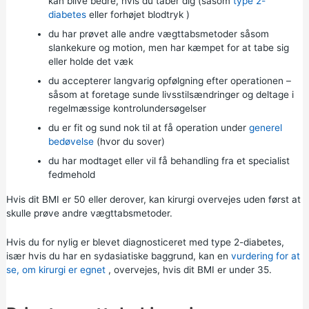
kan blive bedre, hvis du taber dig (såsom
type 2-
diabetes
eller
forhøjet blodtryk
)
du har prøvet alle andre vægttabsmetoder såsom
slankekure og motion, men har kæmpet for at tabe sig
eller holde det væk
du accepterer langvarig opfølgning efter operationen –
såsom at foretage sunde livsstilsændringer og deltage i
regelmæssige kontrolundersøgelser
du er fit og sund nok til at få operation under
generel
bedøvelse
(hvor du sover)
du har modtaget eller vil få behandling fra et specialist
fedmehold
Hvis dit BMI er 50 eller derover, kan kirurgi overvejes uden først at
skulle prøve andre vægttabsmetoder.
Hvis du for nylig er blevet diagnosticeret med type 2-diabetes,
især hvis du har en sydasiatiske baggrund, kan en
vurdering for at
se, om kirurgi er egnet
, overvejes, hvis dit BMI er under 35.