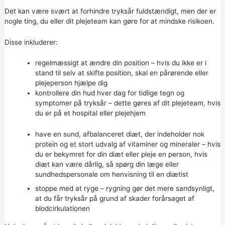
Det kan være svært at forhindre tryksår fuldstændigt, men der er
nogle ting, du eller dit plejeteam kan gøre for at mindske risikoen.
Disse inkluderer:
regelmæssigt at ændre din position – hvis du ikke er i
stand til selv at skifte position, skal en pårørende eller
plejeperson hjælpe dig
kontrollere din hud hver dag for tidlige tegn og
symptomer på tryksår – dette gøres af dit plejeteam, hvis
du er på et hospital eller plejehjem
have en
sund, afbalanceret diæt,
der indeholder nok
protein og et stort udvalg af vitaminer og mineraler – hvis
du er bekymret for din diæt eller pleje en person, hvis
diæt kan være dårlig, så spørg din læge eller
sundhedspersonale om henvisning til en diætist
stoppe med at ryge
– rygning gør det mere sandsynligt,
at du får tryksår på grund af skader forårsaget af
blodcirkulationen