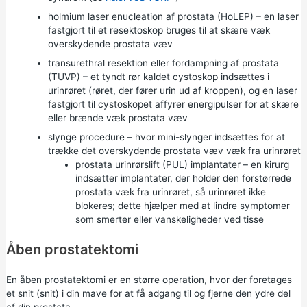
holmium laser enucleation af prostata (HoLEP) – en laser
fastgjort til et resektoskop bruges til at skære væk
overskydende prostata væv
transurethral resektion eller fordampning af prostata
(TUVP) – et tyndt rør kaldet cystoskop indsættes i
urinrøret (røret, der fører urin ud af kroppen), og en laser
fastgjort til cystoskopet affyrer energipulser for at skære
eller brænde væk prostata væv
slynge procedure – hvor mini-slynger indsættes for at
trække det overskydende prostata væv væk fra urinrøret
prostata urinrørslift (PUL) implantater – en kirurg
indsætter implantater, der holder den forstørrede
prostata væk fra urinrøret, så urinrøret ikke
blokeres; dette hjælper med at lindre symptomer
som smerter eller vanskeligheder ved tisse
Åben prostatektomi
En åben prostatektomi er en større operation, hvor der foretages
et snit (snit) i din mave for at få adgang til og fjerne den ydre del
af din prostata.