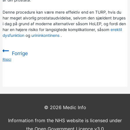
Denne procedure kan være mere effektiv end en TURP, hvis du
har meget alvorlig prostataudvidelse, selvom den sjældent bruges
i dag på grund af moderne alternativer såsom HoLEP, og fordi den
har en højere risiko for langsigtede komplikationer, såsom
erektil
dysfunktion
og
urininkontinens
.
Forrige
:
Risici
© 2026
Medic Info
Information from the NHS website is licensed under
the Open Government Licence v3.0