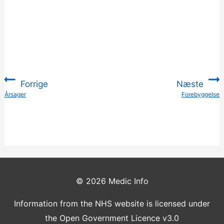
Forrige
Næste
:
Årsager
Forebyggelse
:
© 2026
Medic Info
Information from the NHS website is licensed under
the Open Government Licence v3.0