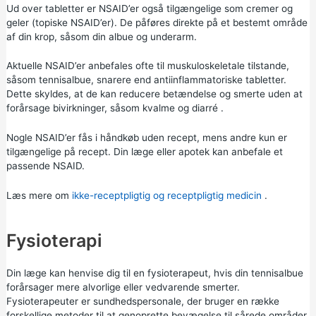
Ud over tabletter er NSAID’er også tilgængelige som cremer og
geler (topiske NSAID’er). De påføres direkte på et bestemt område
af din krop, såsom din albue og underarm.
Aktuelle NSAID’er anbefales ofte til muskuloskeletale tilstande,
såsom tennisalbue, snarere end antiinflammatoriske tabletter.
Dette skyldes, at de kan reducere betændelse og smerte uden at
forårsage bivirkninger, såsom kvalme og
diarré
.
Nogle NSAID’er fås i håndkøb uden recept, mens andre kun er
tilgængelige på recept. Din læge eller apotek kan anbefale et
passende NSAID.
Læs mere om
ikke-receptpligtig og receptpligtig medicin
.
Fysioterapi
Din læge kan henvise dig til en fysioterapeut, hvis din tennisalbue
forårsager mere alvorlige eller vedvarende smerter.
Fysioterapeuter er sundhedspersonale, der bruger en række
forskellige metoder til at genoprette bevægelse til sårede områder