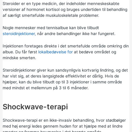
Steroider
er en type medicin, der indeholder menneskeskabte
versioner af hormonet kortisol og bruges undertiden til behandling
af særligt smertefulde muskuloskeletale problemer.
Nogle mennesker med tennisalbue kan blive tilbudt
steroidinjektioner,
når andre behandlinger ikke har fungeret.
Injektionen foretages direkte i det smertefulde område omkring din
albue. Du får først
lokalbedøvelse for
at bedøve området og
mindske smerten.
Steroidinjektioner giver kun sandsynligvis kortvarig lindring, og det
har vist sig, at deres langsigtede effektivitet er dårlig. Hvis de
hjælper, kan du blive tilbudt op til 3 injektioner i samme område
med mindst et mellemrum på 3 til 6 måneder.
Shockwave-terapi
Shockwave-terapi er en ikke-invasiv behandling, hvor stødbølger
med høj energi ledes gennem huden for at hjælpe med at lindre
smerter og fremme bevægelse i det berørte område.