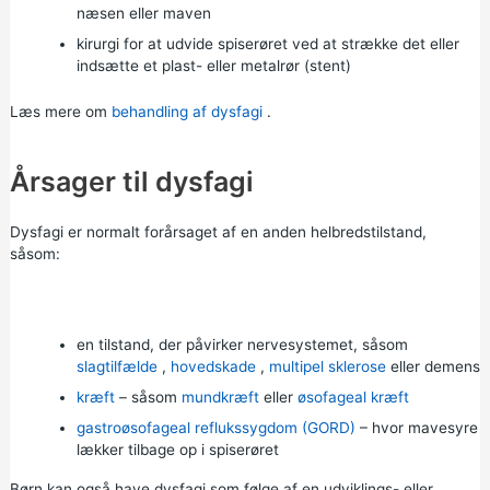
næsen eller maven
kirurgi for at udvide spiserøret ved at strække det eller
indsætte et plast- eller metalrør (stent)
Læs mere om
behandling af dysfagi
.
Årsager til dysfagi
Dysfagi er normalt forårsaget af en anden helbredstilstand,
såsom:
en tilstand, der påvirker nervesystemet, såsom
slagtilfælde
,
hovedskade
,
multipel sklerose
eller
demens
kræft
– såsom
mundkræft
eller
øsofageal kræft
gastroøsofageal reflukssygdom (GORD)
– hvor mavesyre
lækker tilbage op i spiserøret
Børn kan også have dysfagi som følge af en udviklings- eller