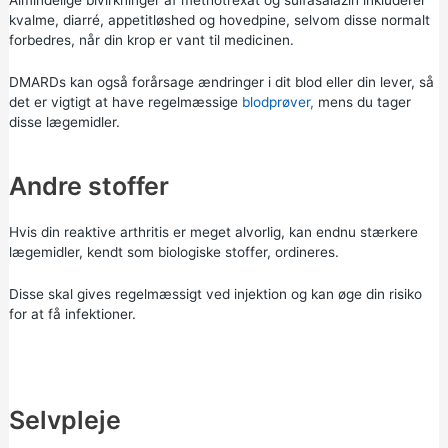
Almindelige bivirkninger af methotrexat og sulfasalazin inkluderer
kvalme, diarré, appetitløshed og hovedpine, selvom disse normalt
forbedres, når din krop er vant til medicinen.
DMARDs kan også forårsage ændringer i dit blod eller din lever, så
det er vigtigt at have regelmæssige
blodprøver,
mens du tager
disse lægemidler.
Andre stoffer
Hvis din reaktive arthritis er meget alvorlig, kan endnu stærkere
lægemidler, kendt som biologiske stoffer, ordineres.
Disse skal gives regelmæssigt ved injektion og kan øge din risiko
for at få infektioner.
Selvpleje