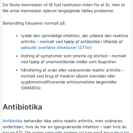
De fleste mennesker vil få fuld restitution inden for et år, men et
lille antal mennesker oplever langsigtede fælles problemer.
Behandling fokuserer normalt på:
rydde den oprindelige infektion, der udløste den reaktive
arthritis – normalt ved hjælp af antibiotika i tilfælde af
seksuelt overførte infektioner (STI’er)
lindring af symptomer som smerte og stivhed – normalt
ved hjælp af smertestillende midler som
ibuprofen
håndtering af svær eller vedvarende reaktiv arthritis –
normalt ved brug af medicin såsom steroider eller
sygdomsmodificerende antireumatiske lægemidler
(DMARDs)
Antibiotika
Antibiotika
behandler ikke selve reaktiv arthritis, men ordineres
undertiden, hvis du har en igangværende infektion – især hvis du
har en STI. Din nylige seksuelle partner (e) kan også have brug for