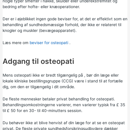
nogle typer smerter i nakke, skulder eller underekstremitet og
bedring efter hofte- eller knæoperationer.
Der er i øjeblikket ingen gode beviser for, at det er effektivt som en
behandling af sundhedsmæssige forhold, der ikke er relateret til
knogler og muskler (bevægeapparatet).
Læs mere om
beviser for osteopati
.
Adgang til osteopati
Mens osteopati ikke er bredt tilgængelig på , bør din læge eller
lokale kliniske bestillingsgruppe (CCG)
være i stand til at fortælle
dig, om den er tilgængelig i dit område.
De fleste mennesker betaler privat behandling for osteopati.
Behandlingsomkostningerne varierer, men varierer typisk fra £ 35
til £ 50 for en 30- til 40-minutters session.
Du behøver ikke at blive henvist af din læge for at se en osteopat
privat. De fleste private sundhedsforsikringsudbydere dækker