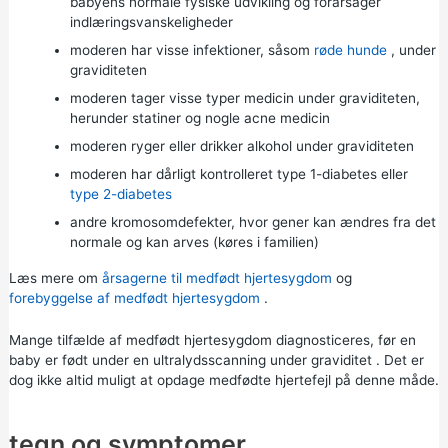
babyens normale fysiske udvikling og forårsager
indlæringsvanskeligheder
moderen har visse infektioner, såsom
røde hunde
, under
graviditeten
moderen tager visse typer medicin under graviditeten,
herunder statiner og nogle acne medicin
moderen ryger eller drikker alkohol under graviditeten
moderen har dårligt kontrolleret
type 1-diabetes
eller
type 2-diabetes
andre kromosomdefekter, hvor gener kan ændres fra det
normale og kan arves (køres i familien)
Læs mere om
årsagerne til medfødt hjertesygdom
og
forebyggelse af medfødt hjertesygdom
.
Mange tilfælde af medfødt hjertesygdom diagnosticeres, før en
baby er født under en
ultralydsscanning under graviditet
. Det er
dog ikke altid muligt at opdage medfødte hjertefejl på denne måde.
tegn og symptomer