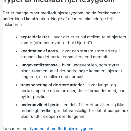
Der er mange typer medfødt hjertesygdom, og de forekommer
undertiden i kombination. Nogle af de mere almindelige fejl
inkluderer:
septaldefekter
– hvor der er et hul mellem to af hjertets
kamre (ofte benævnt “et hul i hjertet”)
koarktation af aorta
– hvor den største store arterie i
kroppen, kaldet aorta, er smallere end normalt
lungeventilstenose
– hvor lungeventilen, som styrer
blodstrømmen ud af det nedre højre kammer i hjertet til
lungerne, er smallere end normalt
transponering af de store arterier
– hvor lunge- og
aortaklapperne og de arterier, de er forbundet med, har
byttet position
underudviklet hjerte
– en del af hjertet udvikler sig ikke
ordentligt, hvilket gør det vanskeligt for det at pumpe nok
blod rundt i kroppen eller lungerne
Læs mere om
typerne af medfødt hjertesygdom
.