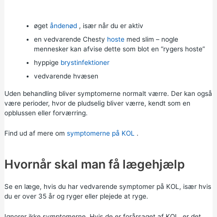
øget
åndenød
, især når du er aktiv
en vedvarende Chesty
hoste
med slim – nogle
mennesker kan afvise dette som blot en “rygers hoste”
hyppige
brystinfektioner
vedvarende hvæsen
Uden behandling bliver symptomerne normalt værre. Der kan også
være perioder, hvor de pludselig bliver værre, kendt som en
opblussen eller forværring.
Find ud af mere om
symptomerne på KOL
.
Hvornår skal man få lægehjælp
Se en læge, hvis du har vedvarende symptomer på KOL, især hvis
du er over 35 år og ryger eller plejede at ryge.
Ignorer ikke symptomerne. Hvis de er forårsaget af KOL, er det