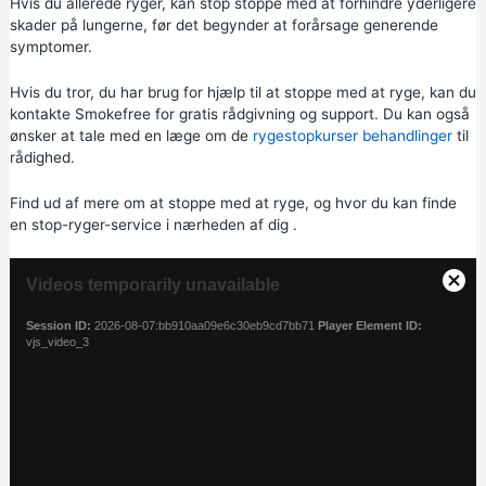
Hvis du allerede ryger, kan stop stoppe med at forhindre yderligere
skader på lungerne, før det begynder at forårsage generende
symptomer.
Hvis du tror, du har brug for hjælp til at stoppe med at ryge, kan du
kontakte
Smokefree
for gratis rådgivning og support. Du kan også
ønsker at tale med en læge om de
rygestopkurser behandlinger
til
rådighed.
Find ud af mere om at
stoppe med at ryge,
og
hvor du kan finde
en stop-ryger-service i nærheden af dig
.
T
Videos temporarily unavailable
h
C
i
l
Session ID:
2026-08-07:bb910aa09e6c30eb9cd7bb71
Player Element ID:
s
o
vjs_video_3
i
s
s
e
a
M
m
o
o
d
d
a
a