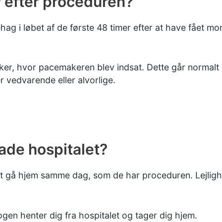
r efter proceduren?
hag i løbet af de første 48 timer efter at have fået m
r, hvor pacemakeren blev indsat. Dette går normalt i
 vedvarende eller alvorlige.
lade hospitalet?
l at gå hjem samme dag, som de har proceduren. Lejlig
 nogen henter dig fra hospitalet og tager dig hjem.