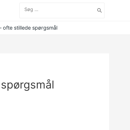
Søg
efter:
label
 ofte stillede spørgsmål
e spørgsmål