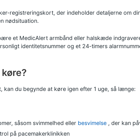
ker-registreringskort, der indeholder detaljerne om
en nødsituation.
bære et
MedicAlert
armbånd eller halskæde indgravere
rsonligt identitetsnummer og et 24-timers alarmnumm
 køre?
t, kan du begynde at køre igen efter 1 uge, så længe:
omer, såsom svimmelhed eller
besvimelse
, der kan på
trol på pacemakerklinikken