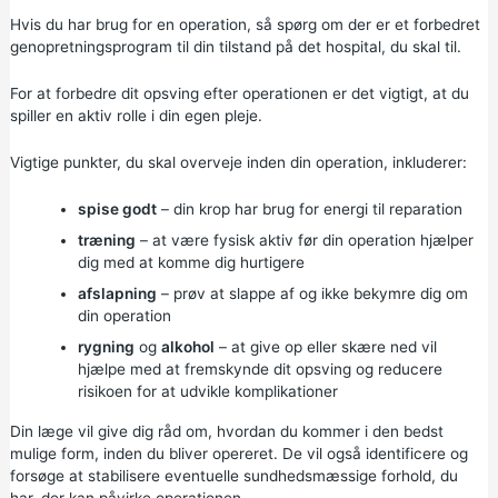
Hvis du har brug for en operation, så spørg om der er et forbedret
genopretningsprogram til din tilstand på det hospital, du skal til.
For at forbedre dit opsving efter operationen er det vigtigt, at du
spiller en aktiv rolle i din egen pleje.
Vigtige punkter, du skal overveje inden din operation, inkluderer:
spise godt
– din krop har brug for energi til reparation
træning
– at være fysisk aktiv før din operation hjælper
dig med at komme dig hurtigere
afslapning
– prøv at slappe af og ikke bekymre dig om
din operation
rygning
og
alkohol
– at give op eller skære ned vil
hjælpe med at fremskynde dit opsving og reducere
risikoen for at udvikle komplikationer
Din læge vil give dig råd om, hvordan du kommer i den bedst
mulige form, inden du bliver opereret. De vil også identificere og
forsøge at stabilisere eventuelle sundhedsmæssige forhold, du
har, der kan påvirke operationen.