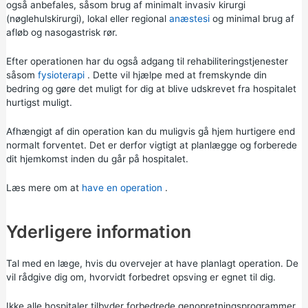
også anbefales, såsom brug af minimalt invasiv kirurgi
(nøglehulskirurgi), lokal eller regional
anæstesi
og minimal brug af
afløb og nasogastrisk rør.
Efter operationen har du også adgang til rehabiliteringstjenester
såsom
fysioterapi
. Dette vil hjælpe med at fremskynde din
bedring og gøre det muligt for dig at blive udskrevet fra hospitalet
hurtigst muligt.
Afhængigt af din operation kan du muligvis gå hjem hurtigere end
normalt forventet. Det er derfor vigtigt at planlægge og forberede
dit hjemkomst inden du går på hospitalet.
Læs mere om at
have en operation
.
Yderligere information
Tal med en læge, hvis du overvejer at have planlagt operation. De
vil rådgive dig om, hvorvidt forbedret opsving er egnet til dig.
Ikke alle hospitaler tilbyder forbedrede genopretningsprogrammer,