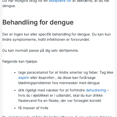
Du har muligvis brug for en
blodprøve for
at bekræfte, at du har
dengue.
Behandling for dengue
Der er ingen kur eller specifik behandling for dengue. Du kan kun
lindre symptomerne, indtil infektionen er forsvundet.
Du kan normalt passe på dig selv derhjemme.
Følgende kan hjælpe:
tage
paracetamol for
at lindre smerter og feber. Tag ikke
aspirin
eller
ibuprofen
, da disse kan forårsage
blødningsproblemer hos mennesker med dengue
drik rigeligt med væsker for at forhindre
dehydrering
–
hvis du i øjeblikket er i udlandet, skal du kun drikke
flaskevand fra en flaske, der var forseglet korrekt
få masser af hvile