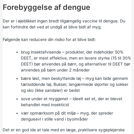
Forebyggelse af dengue
Der er i øjeblikket ingen bredt tilgængelig vaccine til dengue. Du
kan forhindre det ved at undgå at blive bidt af myg.
Følgende kan reducere din risiko for at blive bidt:
brug insektafvisende – produkter, der indeholder 50%
DEET, er mest effektive, men en lavere styrke (15 til 30%
DEET) bør anvendes på børn, og alternativer til DEET bør
anvendes på børn under 2 måneder
bære løst, men beskyttende tøj – myg kan bide gennem
tætsiddende tøj. Bukser, langærmede skjorter og sokker
og sko (ikke sandaler) er bedst
sove under et myggenet – ideelt set et, der er blevet
behandlet med insekticid
vær opmærksom på dit miljø – myg, der spreder
dengueavl i stille vand i byområder
Det er en god ide at tale med en læge, praktisere sygeplejerske