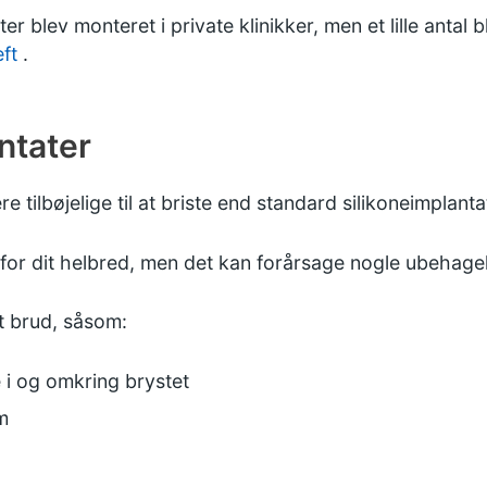
r blev monteret i private klinikker, men et lille antal b
ft
.
ntater
e tilbøjelige til at briste end standard silikoneimplanta
o for dit helbred, men det kan forårsage nogle ubehag
t brud, såsom:
 i og omkring brystet
m