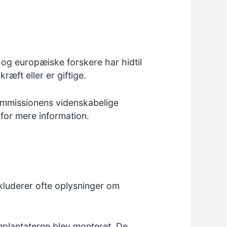
og europæiske forskere har hidtil
ræft eller er giftige.
mmissionens videnskabelige
for mere information.
nkluderer ofte oplysninger om
implantaterne blev monteret. De