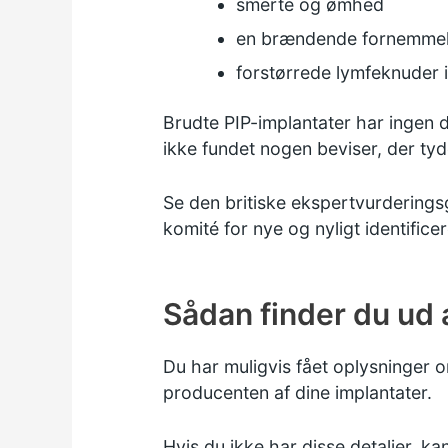
smerte og ømhed
en brændende fornemme
forstørrede lymfeknuder 
Brudte PIP-implantater har ingen 
ikke fundet nogen beviser, der tyde
Se den
britiske ekspertvurderings
komité for nye og nyligt identific
Sådan finder du ud 
Du har muligvis fået oplysninger o
producenten af dine implantater.
Hvis du ikke har disse detaljer, k