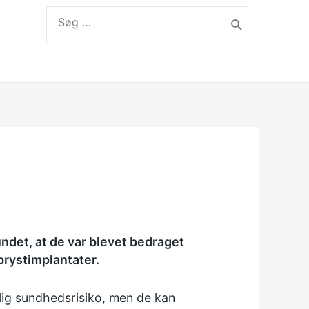
Søg
efter:
label
fundet, at de var blevet bedraget
 brystimplantater.
rlig sundhedsrisiko, men de kan