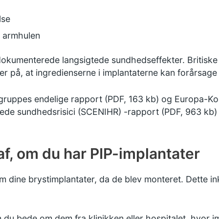
lse
i armhulen
dokumenterede langsigtede sundhedseffekter. Britiske 
r på, at ingredienserne i implantaterne kan forårsage k
gruppes endelige rapport (PDF, 163 kb)
og
Europa-Ko
erede sundhedsrisici (SCENIHR) -rapport (PDF, 963 kb)
af, om du har PIP-implantater
m dine brystimplantater, da de blev monteret. Dette i
an du bede om dem fra klinikken eller hospitalet, hvor 