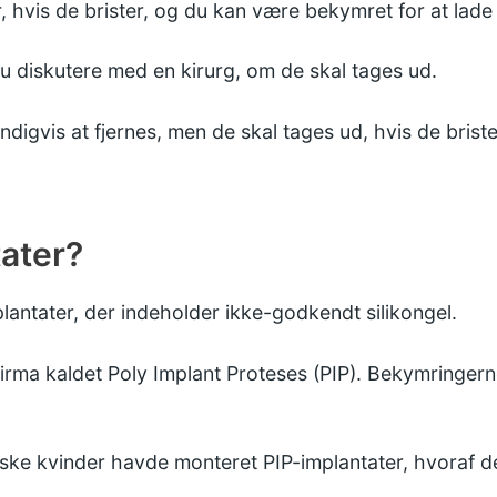
 hvis de brister, og du kan være bekymret for at lad
du diskutere med en kirurg, om de skal tages ud.
igvis at fjernes, men de skal tages ud, hvis de brister
ater?
plantater, der indeholder ikke-godkendt silikongel.
t firma kaldet Poly Implant Proteses (PIP). Bekymringer
iske kvinder havde monteret PIP-implantater, hvoraf d