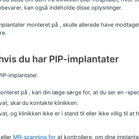
bevarer, kan også indeholde disse oplysninger.
mplantater monteret på , skulle allerede have modtaget
re.
hvis du har PIP-implantater
IP-implantater.
nteret på , kan din læge sørge for, at du ser en -speci
at, skal du kontakte klinikken.
t, og klinikken ikke er i stand til eller ikke villig til a
eller
MR-scanning for
at kontrollere, om dine implantat