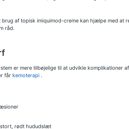
at brug af topisk imiquimod-creme kan hjælpe med at re
m råd.
rf
 er mere tilbøjelige til at udvikle komplikationer a
er får
kemoterapi
.
læsioner
 stort, rødt hududslæt