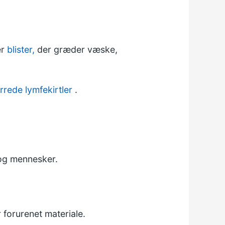
er
blister,
der græder væske,
rrede lymfekirtler
.
 og mennesker.
 forurenet materiale.