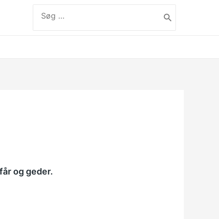
Søg
efter:
label
får og geder.