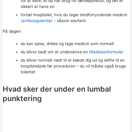
for at sikre, at du har brug for lændepunktur, og det er
sikkert at have en
fortæl hospitalet, hvis du tager blodfortyndende medicin
(antikoagulantia)
– såsom
warfarin
På dagen:
du kan spise, drikke og tage medicin som normalt
du bliver bedt om at underskrive en
tilladelsesformular
du bliver normalt nødt til at klæde dig ud og skifte til en
hospitalskjole før proceduren – du vil måske også bruge
toilettet
Hvad sker der under en lumbal
punktering