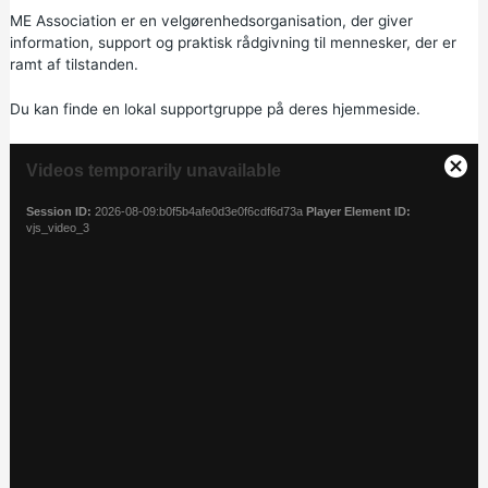
ME Association
er en velgørenhedsorganisation, der giver
information, support og praktisk rådgivning til mennesker, der er
ramt af tilstanden.
Du kan
finde en lokal supportgruppe
på deres hjemmeside.
T
Videos temporarily unavailable
h
C
i
l
Session ID:
2026-08-09:b0f5b4afe0d3e0f6cdf6d73a
Player Element ID:
s
o
vjs_video_3
i
s
s
e
a
M
m
o
o
d
d
a
a
l
l
w
D
< /div> < /section> < section >
i
i
< div class = "mc-panel-with-label" >
n
a
< h2 class = "mc-panel-with-label__label" > Hjælp os med at
d
l
forbedre vores hjemmeside < /h2> < p > Hvis du er færdig med
o