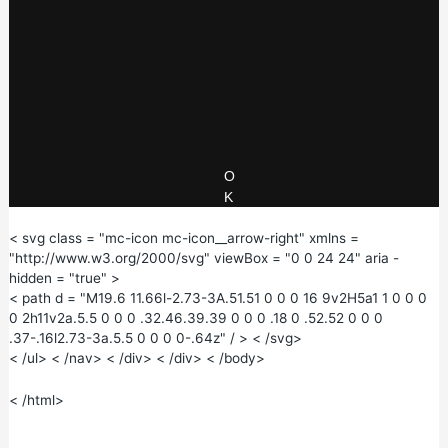
o
w
det, du laver, kan du besvare nogle spørgsmål om dit besøg i dag ?
g
.
< /p> < p > < a > Tag vores undersøgelse < /a>
< /div> < /section> < nav class = "mc-pagination" role =
"navigation" aria - label = "Pagination" >
< ul class = "mc-list mc-pagination__list" >
< li class = "mc-pagination-item--next" > < a class = "mc-
pagination__link mc-pagination__link--next" href =
"/betingelser/kronisk-traethedssyndrom-cfs/symptomer/" > <
O
span class = "mc-pagination__title" > Næste < /span>
:
< span
class = "mc-pagination__page" > Symptomer < /span>
K
< svg class = "mc-icon mc-icon__arrow-right" xmlns =
"http://www.w3.org/2000/svg" viewBox = "0 0 24 24" aria -
hidden = "true" >
< path d = "M19.6 11.66l-2.73-3A.51.51 0 0 0 16 9v2H5a1 1 0 0 0
0 2h11v2a.5.5 0 0 0 .32.46.39.39 0 0 0 .18 0 .52.52 0 0 0
.37-.16l2.73-3a.5.5 0 0 0 0-.64z" / > < /svg>
< /ul> < /nav> < /div> < /div> < /body>
< /html>