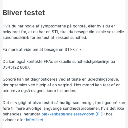
Bliver testet
Hvis du har nogle af symptomerne på gonoré, eller hvis du er
bekymret for, at du har en STI, skal du besøge
din lokale seksuelle
sundhedsklinik
for en test af seksuel sundhed.
Få mere at vide om at besøge en STI-klinik
Du kan også kontakte FPA’s seksuelle sundhedshjælpelinje på
0345122 8687.
Gonoré kan let diagnosticeres ved at teste en udledningsprøve,
der opsamles ved hjælp af en vatpind. Hos mænd kan test af en
urinprøve også diagnosticere tilstanden.
Det er vigtigt at blive testet så hurtigt som muligt, fordi gonoré kan
føre til mere alvorlige langvarige sundhedsproblemer, hvis det ikke
behandles, herunder
bækkenbetændelsessygdom (PID)
hos
kvinder eller
infertilitet
.