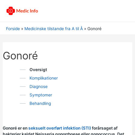
Forside
Medicinske tilstande fra A til Å
Gonoré
Gonoré
Oversigt
Komplikationer
Diagnose
Symptomer
Behandling
Gonoré er en
seksuelt overført infektion (STI)
forårsaget af
bakterier kaldet Neisseria gonorrhoeae eller gonococcus. Det