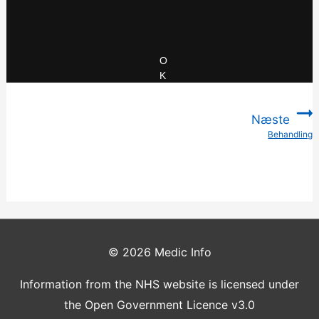
hu.src = (‘https:’ == document.location.protocol ? ‘https://’ :
‘http://’) + ‘www.healthunlocked.com/choices.v8.js’;
var s = document.getElementsByTagName(‘script’)
[document.getElementsByTagName(‘script’).length – 1];
O
s.parentNode.insertBefore(hu, s);
})();
K
Næste
Behandling
:
© 2026
Medic Info
Information from the NHS website is licensed under
the Open Government Licence v3.0