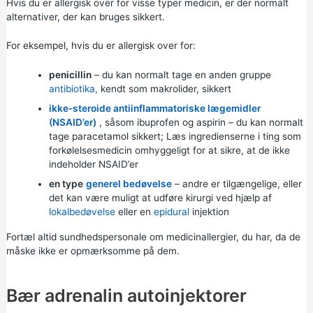
Hvis du er allergisk over for visse typer medicin, er der normalt
alternativer, der kan bruges sikkert.
For eksempel, hvis du er allergisk over for:
penicillin
– du kan normalt tage en anden gruppe
antibiotika,
kendt som makrolider, sikkert
ikke-steroide antiinflammatoriske lægemidler
(NSAID’er)
, såsom
ibuprofen
og aspirin – du kan normalt
tage
paracetamol
sikkert; Læs ingredienserne i ting som
forkølelsesmedicin omhyggeligt for at sikre, at de ikke
indeholder NSAID’er
en type
generel bedøvelse
– andre er tilgængelige, eller
det kan være muligt at udføre kirurgi ved hjælp af
lokalbedøvelse
eller en
epidural
injektion
Fortæl altid sundhedspersonale om medicinallergier, du har, da de
måske ikke er opmærksomme på dem.
Bær adrenalin autoinjektorer