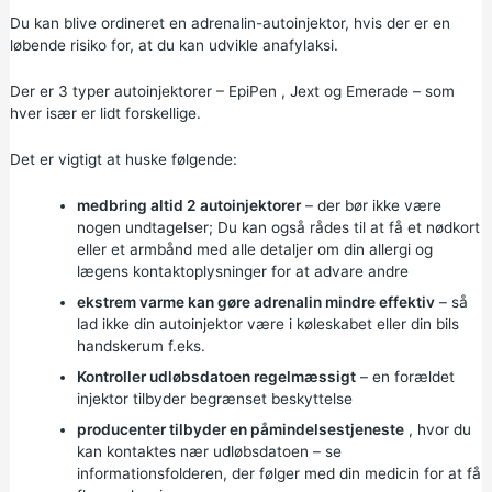
Du kan blive ordineret en adrenalin-autoinjektor, hvis der er en
løbende risiko for, at du kan udvikle anafylaksi.
Der er 3 typer autoinjektorer –
EpiPen
,
Jext
og
Emerade
– som
hver især er lidt forskellige.
Det er vigtigt at huske følgende:
medbring altid 2 autoinjektorer
– der bør ikke være
nogen undtagelser; Du kan også rådes til at få et nødkort
eller et armbånd med alle detaljer om din allergi og
lægens kontaktoplysninger for at advare andre
ekstrem varme kan gøre adrenalin mindre effektiv
– så
lad ikke din autoinjektor være i køleskabet eller din bils
handskerum f.eks.
Kontroller udløbsdatoen regelmæssigt
– en forældet
injektor tilbyder begrænset beskyttelse
producenter tilbyder en påmindelsestjeneste
, hvor du
kan kontaktes nær udløbsdatoen – se
informationsfolderen, der følger med din medicin for at få