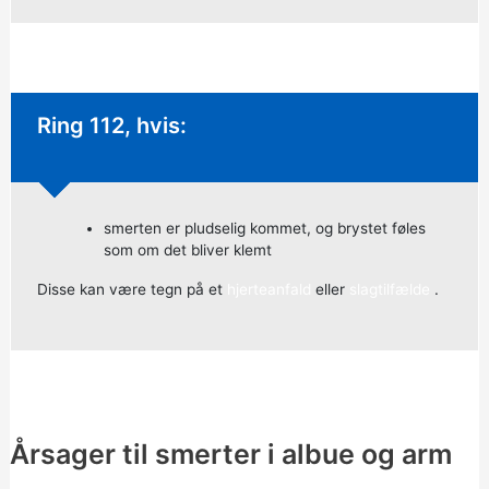
Øjeblikkelig handling krævet:
Ring 112, hvis:
smerten er pludselig kommet, og brystet føles
som om det bliver klemt
Disse kan være tegn på et
hjerteanfald
eller
slagtilfælde
.
Årsager til smerter i albue og arm