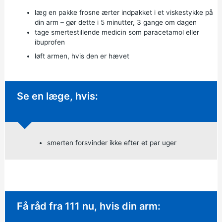
læg en pakke frosne ærter indpakket i et viskestykke på
din arm – gør dette i 5 minutter, 3 gange om dagen
tage smertestillende medicin som
paracetamol
eller
ibuprofen
løft armen, hvis den er hævet
Ikke-presserende rådgivning:
Se en læge, hvis:
smerten forsvinder ikke efter et par uger
Hastende rådgivning:
Få råd fra 111 nu, hvis din arm: