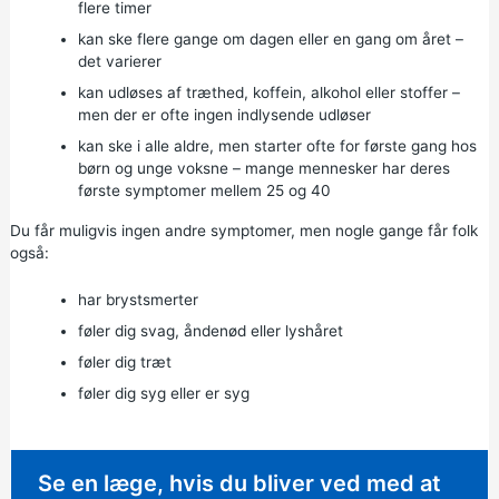
flere timer
kan ske flere gange om dagen eller en gang om året –
det varierer
kan udløses af træthed, koffein, alkohol eller stoffer –
men der er ofte ingen indlysende udløser
kan ske i alle aldre, men starter ofte for første gang hos
børn og unge voksne – mange mennesker har deres
første symptomer mellem 25 og 40
Du får muligvis ingen andre symptomer, men nogle gange får folk
også:
har brystsmerter
føler dig svag, åndenød eller lyshåret
føler dig træt
føler dig syg eller er syg
Ikke-presserende råd:
Se en læge, hvis du bliver ved med at