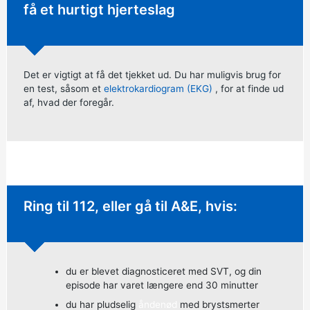
få et hurtigt hjerteslag
Det er vigtigt at få det tjekket ud. Du har muligvis brug for
en test, såsom et
elektrokardiogram (EKG)
, for at finde ud
af, hvad der foregår.
Øjeblikkelig handling krævet:
Ring til 112, eller gå til A&E, hvis:
du er blevet diagnosticeret med SVT, og din
episode har varet længere end 30 minutter
du har pludselig
åndenød
med brystsmerter