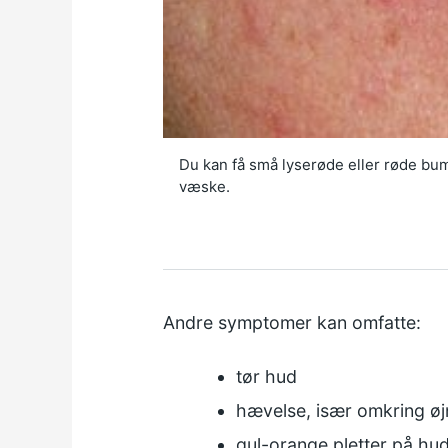
Du kan få små lyserøde eller røde bum
væske.
Andre symptomer kan omfatte:
tør hud
hævelse, især omkring ø
gul-orange pletter på hu