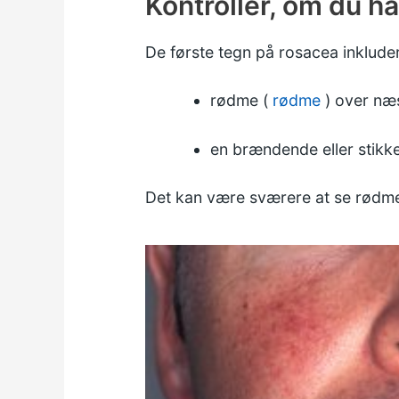
Kontroller, om du h
De første tegn på rosacea inkluder
rødme (
rødme
) over næ
en brændende eller stikke
Det kan være sværere at se rødm