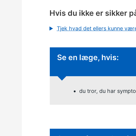
Hvis du ikke er sikker p
Tjek hvad det ellers kunne vær
Ikke-presserende råd
Se en læge, hvis:
du tror, du har sympt