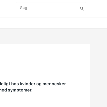
Søg
efter:
label
ndeligt hos kvinder og mennesker
 med symptomer.