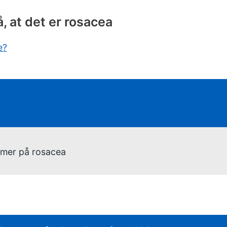
å, at det er rosacea
e?
givning:
omer på rosacea