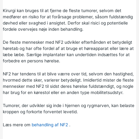
Kirurgi kan bruges til at fjerne de fleste tumorer, selvom det
medfører en risiko for at forårsage problemer, såsom fuldstændig
døvhed eller svaghed i ansigtet. Derfor skal risici og potentielle
fordele overvejes nøje inden behandling.
De fleste mennesker med NF2 udvikler efterhånden et betydeligt
høretab og har ofte fordel af at bruge et høreapparat eller lære at
læbe læbe. Særlige implantater kan undertiden indsættes for at
forbedre en persons hørelse.
NF2 har tendens til at blive værre over tid, selvom den hastighed,
hvormed dette sker, varierer betydeligt. Imidlertid mister de fleste
mennesker med NF2 til sidst deres hørelse fuldstændigt, og nogle
har brug for en kørestol eller en anden type mobilitetsudstyr.
Tumorer, der udvikler sig inde i hjernen og rygmarven, kan belaste
kroppen og forkorte forventet levetid.
Læs mere om
behandling af NF2
.