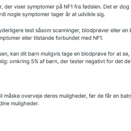
der viser symptomer på NF1 fra fødslen. Det er dog ikke
rdi nogle symptomer tager år at udvikle sig.
derligere test såsom scanninger, blodprøver eller en b
mptomer eller tilstande forbundet med NF1.
en, kan dit barn muligvis tage en blodprøve for at se
delig: omkring 5% af børn, der tester negativt for det d
vil måske overveje deres muligheder, før de får en baby
 dine muligheder.