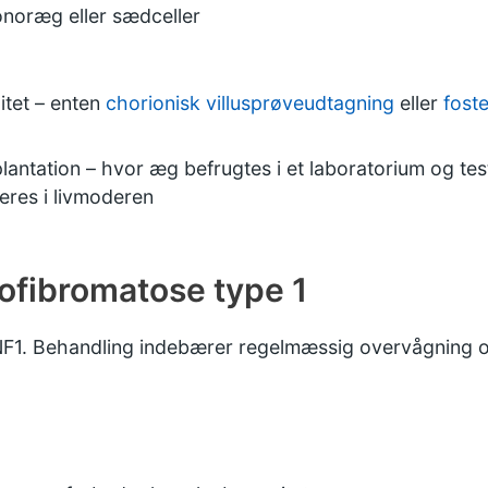
onoræg eller sædceller
itet – enten
chorionisk villusprøveudtagning
eller
fost
antation – hvor æg befrugtes i et laboratorium og teste
eres i livmoderen
ofibromatose type 1
 NF1. Behandling indebærer regelmæssig overvågning o