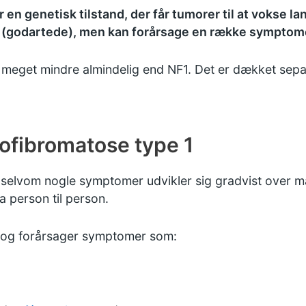
 en genetisk tilstand, der får tumorer til at vokse l
 (godartede), men kan forårsage en række symptom
 meget mindre almindelig end NF1. Det er dækket separa
fibromatose type 1
, selvom nogle symptomer udvikler sig gradvist over m
ra person til person.
en og forårsager symptomer som: