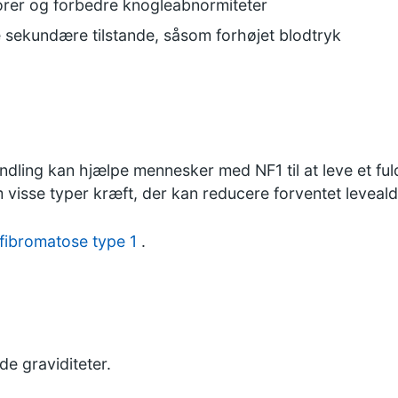
umorer og forbedre knogleabnormiteter
ere sekundære tilstande, såsom forhøjet blodtryk
ng kan hjælpe mennesker med NF1 til at leve et fuldt 
 visse typer kræft, der kan reducere forventet leveald
fibromatose type 1
.
e graviditeter.