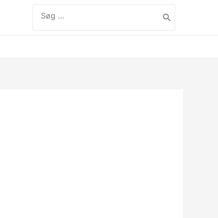
Søg
efter:
label