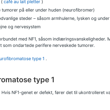
 (
café au lait pletter
)
 tumorer på eller under huden (neurofibromer)
ædvanlige steder – såsom armhulerne, lysken og under
øjne og nervesystem
orbundet med NF1, såsom indlæringsvanskeligheder. M
 som ondartede perifere nerveskede tumorer.
rofibromatose type 1
.
bromatose type 1
 Hvis NF1-genet er defekt, fører det til ukontrolleret v